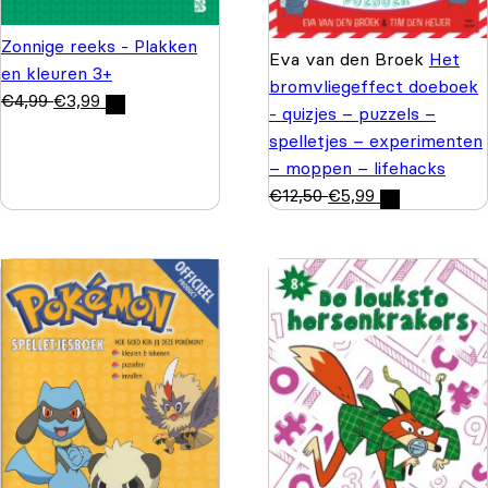
Zonnige reeks - Plakken
Eva van den Broek
Het
en kleuren 3+
bromvliegeffect doeboek
€
4,99
€
3,99
- quizjes – puzzels –
spelletjes – experimenten
– moppen – lifehacks
€
12,50
€
5,99