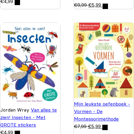
€
4,99
€
9,99
€
5,99
Mijn leukste oefenboek -
Jordan Wray
Van alles te
Vormen - De
zien! Insecten - Met
Montessorimethode
GROTE stickers
€
7,99
€
5,99
€
4,99