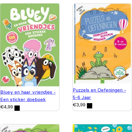
Puzzels en Oefeningen -
Bluey en haar vriendjes -
5-6 Jaar
Een sticker doeboek
€
3,99
€
4,99