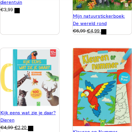
dierentuin
€
3,99
Mijn natuurstickerboek:
De wereld rond
€
6,99
€
4,99
Kijk eens wat zie je daar?
Dieren
€
4,99
€
2,20
Kleuren op Nummer -