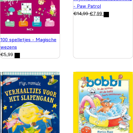
- Paw Patrol
€
14,99
€
7,99
100 spelletjes - Magische
wezens
€
5,99