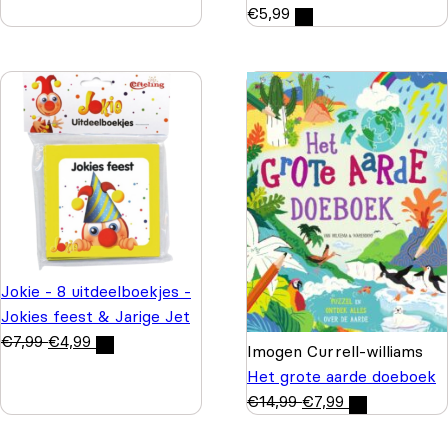
€
5,99
Jokie - 8 uitdeelboekjes -
Jokies feest & Jarige Jet
€
7,99
€
4,99
Imogen Currell-williams
Het grote aarde doeboek
€
14,99
€
7,99