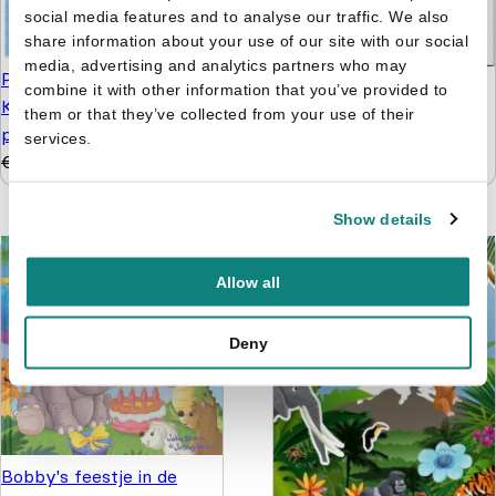
social media features and to analyse our traffic. We also
share information about your use of our site with our social
media, advertising and analytics partners who may
Paw Patrol pakket -
Nijntje - Doeboek 4 -
combine it with other information that you’ve provided to
Knutselen, kleuren
Kijken, kleuren, knutselen
them or that they’ve collected from your use of their
puzzelen en stickers
services.
& tellen
€
9,99
€
4,99
€
5,99
€
4,99
Show details
Allow all
Deny
Bobby's feestje in de