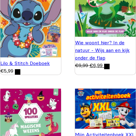
Wie woont hier? In de
natuur - Wijs aan en kijk
onder de flap
Lilo & Stitch Doeboek
€
9,99
€
6,99
€
5,99
Mijn Activiteitenboek XXL