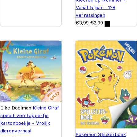
Vanaf 5 jaar - 128
verrassingen
€
3,99
€
2,99
Elke Doelman
Kleine Giraf
speelt verstoppertje
kartonboekje - Vrolijk
dierenverhaal
Pokémon Stickerboek