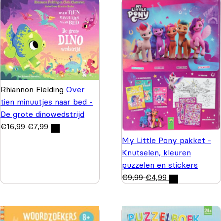
Rhiannon Fielding
Over
tien minuutjes naar bed -
De grote dinowedstrijd
€
16,99
€
7,99
My Little Pony pakket -
Knutselen, kleuren
puzzelen en stickers
€
9,99
€
4,99