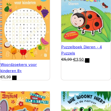
Puzzelboek Dieren - 4
Puzzels
€
5,99
€
3,50
Woordzoekers voor
kinderen 8+
€
5,99