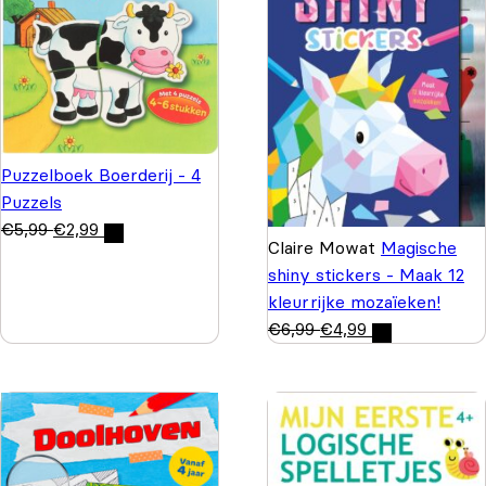
Puzzelboek Boerderij - 4
Puzzels
€
5,99
€
2,99
Claire Mowat
Magische
shiny stickers - Maak 12
kleurrijke mozaïeken!
€
6,99
€
4,99