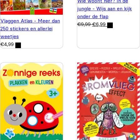
Wie woont hier? In de
jungle - Wijs aan en kijk
onder de flap
Vlaggen Atlas - Meer dan
€
9,99
€
6,99
250 stickers en allerlei
weetjes
€
4,99