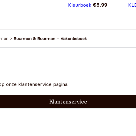
Kleurboek
€
5,99
KL
.
rman
>
Buurman & Buurman – Vakantieboek
op onze klantenservice pagina.
Klantenservice