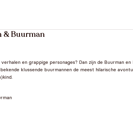
n & Buurman
e verhalen en grappige personages? Dan zijn de Buurman en
de bekende klussende buurmannen de meest hilarische avont
)kind.
urman