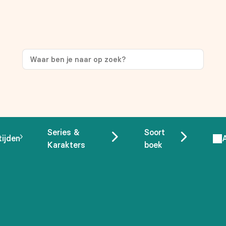
ng
op je eerste aankoop!
Series &
Soort
tijden
Karakters
boek
 overeenstemming met ons
privacybeleid.