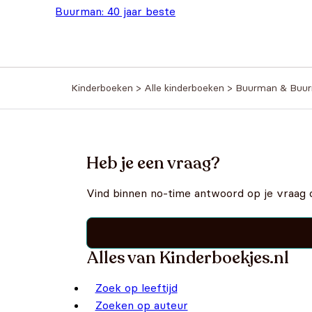
Buurman: 40 jaar beste
Oorspronkelijke prijs was: €5,99
Huidige prijs is: €0,99.
vrienden
€
0,99
€
5,99
Kinderboeken
>
Alle kinderboeken
>
Buurman & Buu
Heb je een vraag?
Vind binnen no-time antwoord op je vraag 
Alles van Kinderboekjes.nl
Zoek op leeftijd
Zoeken op auteur