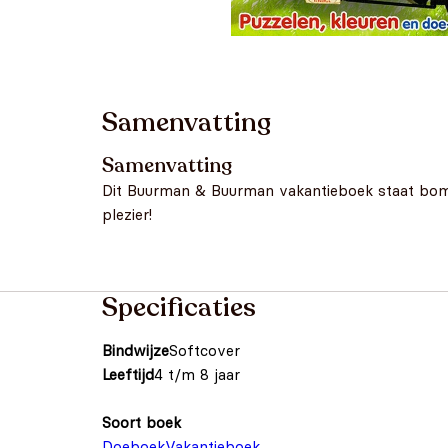
Samenvatting
Samenvatting
Dit Buurman & Buurman vakantieboek staat bomvo
plezier!
Specificaties
Bindwijze
Softcover
Leeftijd
4 t/m 8 jaar
Soort boek
Doeboek
Vakantieboek