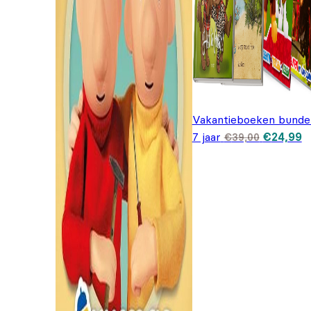
Vakantieboeken bundel
Oorspron
H
7 jaar
€
24,99
€
39,00