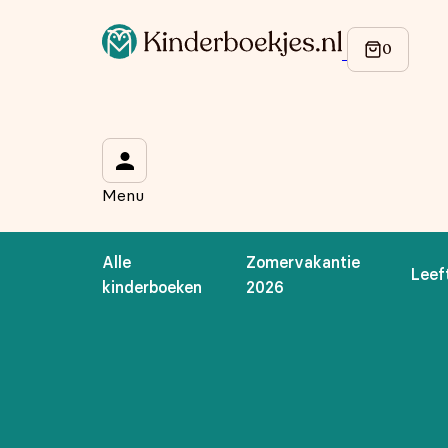
Op de hoogte blijven van onze acties?
Meld je aan voor onze nieuwsbrief en ontvang
10% korti
Wat is je voornaam?
*
Menu
Wat is je e-mailadres?
*
Alle
Zomervakantie
Leef
Aanmelden
kinderboeken
2026
We gebruiken je gegevens om contact op te nemen, in