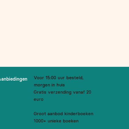
Voor 15:00 uur besteld,
Aanbiedingen
morgen in huis
Gratis verzending vanaf 20
euro
Groot aanbod kinderboeken
1000+ unieke boeken