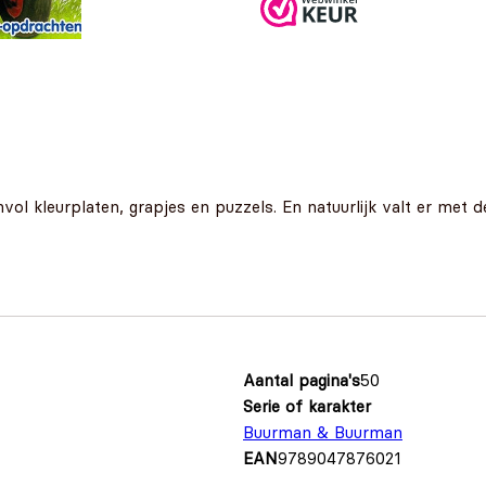
l kleurplaten, grapjes en puzzels. En natuurlijk valt er met 
Aantal pagina's
50
Serie of karakter
Buurman & Buurman
EAN
9789047876021