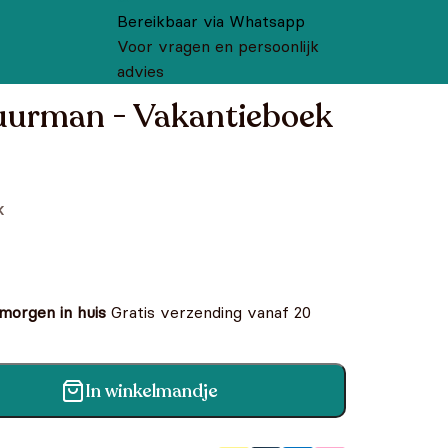
Bereikbaar via Whatsapp
Voor vragen en persoonlijk
advies
urman - Vakantieboek
k
 morgen in huis
Gratis verzending vanaf 20
In winkelmandje
tieboek aantal