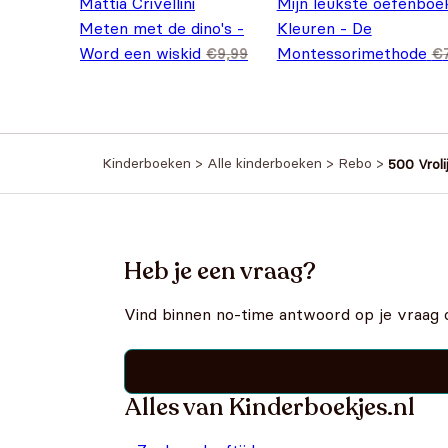
Mattia Crivellini
Mijn leukste oefenboe
Meten met de dino's -
Kleuren - De
Word een wiskid
Montessorimethode
€
9,99
€
Oorspronkelijke prijs was: €9,99.
Huidige prijs is: €7,99.
Oorspronkelijke prijs
Huidige prijs is:
€
7,99
€
5,99
Kinderboeken
>
Alle kinderboeken
>
Rebo
>
500 Vroli
Heb je een vraag?
Vind binnen no-time antwoord op je vraag 
Alles van Kinderboekjes.nl