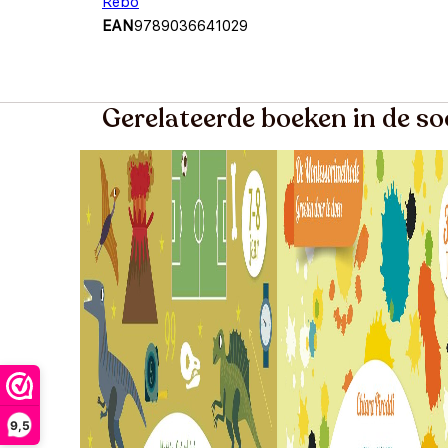
Rebo
EAN
9789036641029
Gerelateerde boeken in de s
9,5