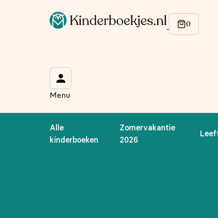
Op de hoogte blijven van onze acties?
Meld je aan voor onze nieuwsbrief en ontvang
10% korti
Wat is je voornaam?
*
Menu
Wat is je e-mailadres?
*
Alle
Zomervakantie
Leef
Aanmelden
kinderboeken
2026
We gebruiken je gegevens om contact op te nemen, in