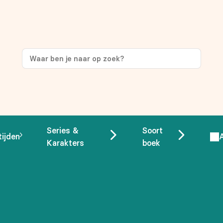
ng
op je eerste aankoop!
Series &
Soort
tijden
Karakters
boek
 overeenstemming met ons
privacybeleid.