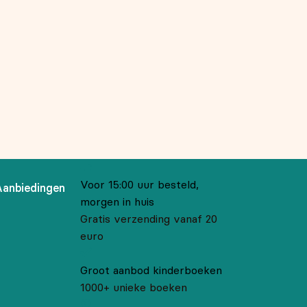
Voor 15:00 uur besteld,
Aanbiedingen
morgen in huis
Gratis verzending vanaf 20
euro
Groot aanbod kinderboeken
1000+ unieke boeken