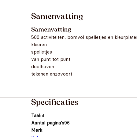
Samenvatting
Samenvatting
500 activiteiten, bomvol spelletjes en kleurplate
kleuren
spelletjes
van punt tot punt
doolhoven
tekenen enzovoort
Specificaties
Taal
nl
Aantal pagina's
96
Merk