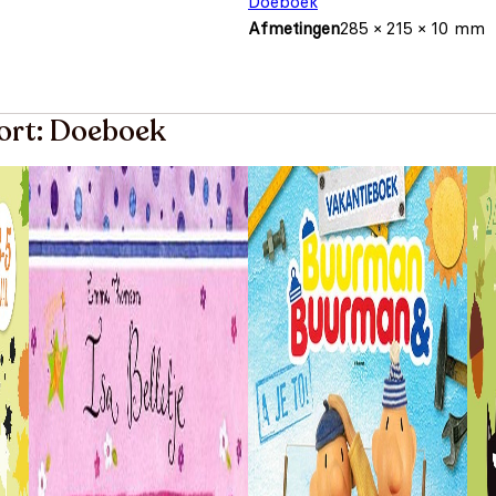
Doeboek
Afmetingen
285 × 215 × 10 mm
oort: Doeboek