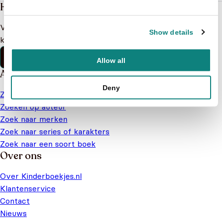
Heb je een vraag?
Vind binnen no-time antwoord op je vraag op onze
Show details
klantenservice pagina.
Klantenservice
Allow all
Alles van Kinderboekjes.nl
Deny
Zoek op leeftijd
Zoeken op auteur
Zoek naar merken
Zoek naar series of karakters
Zoek naar een soort boek
Over ons
Over Kinderboekjes.nl
Klantenservice
Contact
Nieuws