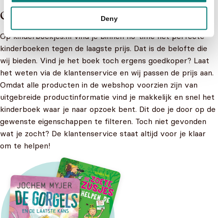
Groot aanbod kleine prijzen
Deny
Op kinderboekjes.nl vind je binnen no-time het perfecte
kinderboeken tegen de laagste prijs. Dat is de belofte die
wij bieden. Vind je het boek toch ergens goedkoper? Laat
het weten via de klantenservice en wij passen de prijs aan.
Omdat alle producten in de webshop voorzien zijn van
uitgebreide productinformatie vind je makkelijk en snel het
kinderboek waar je naar opzoek bent. Dit doe je door op de
gewenste eigenschappen te filteren. Toch niet gevonden
wat je zocht? De klantenservice staat altijd voor je klaar
om te helpen!