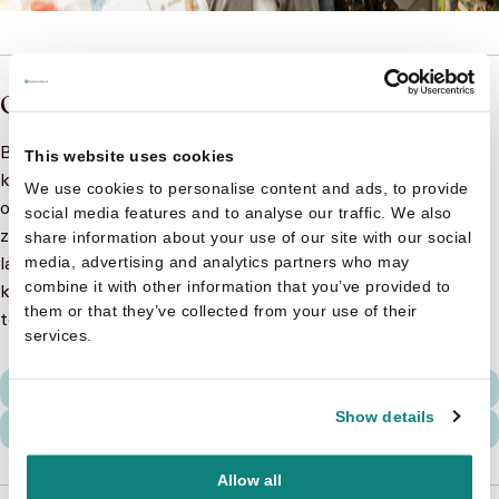
Onze Missie
Bij Kinderboekjes.nl zijn we ervan overtuigd dat
This website uses cookies
kinderboeken een essentiële bijdrage leveren aan de
We use cookies to personalise content and ads, to provide
ontwikkeling van kinderen. Daarom is het onze missie om
social media features and to analyse our traffic. We also
zoveel mogelijk kinderen het plezier van kinderboeken te
share information about your use of our site with our social
laten ervaren. Wij bieden verschillende soorten
media, advertising and analytics partners who may
combine it with other information that you’ve provided to
kinderboeken voor betaalbare prijzen, zodat ons aanbod
them or that they’ve collected from your use of their
toegankelijk is voor iedereen!
services.
Show details
Allow all