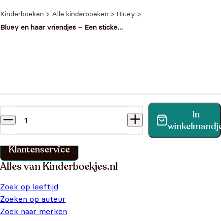
Kinderboeken
>
Alle kinderboeken
>
Bluey
>
Bluey en haar vriendjes – Een sticker
doeboek
Heb je een vraag?
In
Vind binnen no-time antwoord op je vraag op onze
winkelmandj
klantenservice pagina.
Klantenservice
Alles van Kinderboekjes.nl
Zoek op leeftijd
Zoeken op auteur
Zoek naar merken