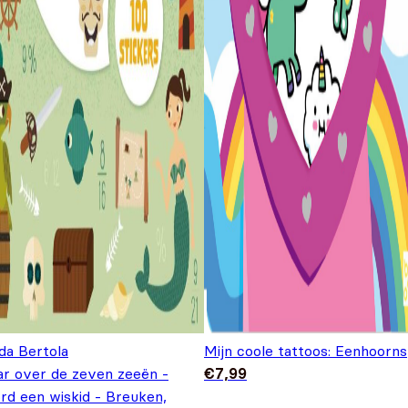
da Bertola
Mijn coole tattoos: Eenhoorns
ar over de zeven zeeën -
€
7,99
rd een wiskid - Breuken,