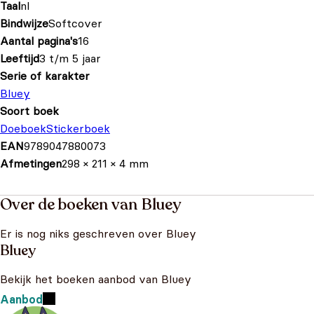
Taal
nl
Bindwijze
Softcover
Aantal pagina's
16
Leeftijd
3 t/m 5 jaar
Serie of karakter
Bluey
Soort boek
Doeboek
Stickerboek
EAN
9789047880073
Afmetingen
298 × 211 × 4 mm
Over de boeken van Bluey
Er is nog niks geschreven over Bluey
Bluey
Bekijk het boeken aanbod van Bluey
Aanbod