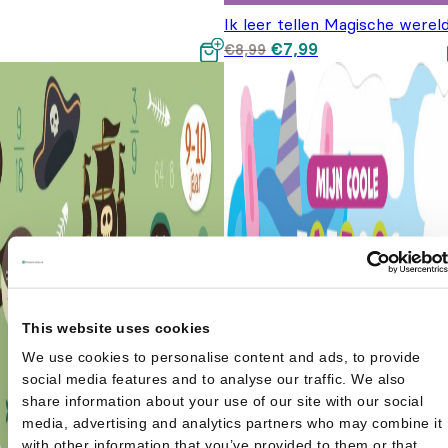
Ik leer tellen Magische werel
Oorspronkelijke prijs
Huidige prijs is:
€
7,99
€
8,99
was: €8,99.
€7,99.
This website uses cookies
We use cookies to personalise content and ads, to provide
social media features and to analyse our traffic. We also
share information about your use of our site with our social
media, advertising and analytics partners who may combine it
with other information that you’ve provided to them or that