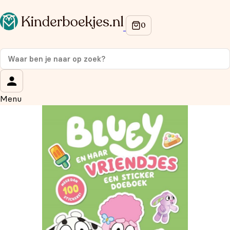
Op de hoogte blijven van onze acties?
Meld je aan voor onze nieuwsbrief en ontvang
10%
korting
op je eerste aankoop!
Wat is je voornaam?
*
Menu
Wat is je e-mailadres?
*
Aanmelden
We gebruiken je gegevens om contact op te nemen, in
overeenstemming met ons
privacybeleid.