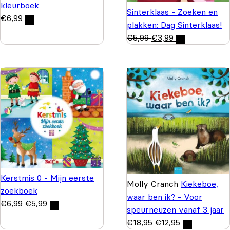
kleurboek
Sinterklaas - Zoeken en
€
6,99
plakken: Dag Sinterklaas!
€
5,99
€
3,99
Kerstmis 0 - Mijn eerste
Molly Cranch
Kiekeboe,
zoekboek
waar ben ik? - Voor
€
6,99
€
5,99
speurneuzen vanaf 3 jaar
€
18,95
€
12,95