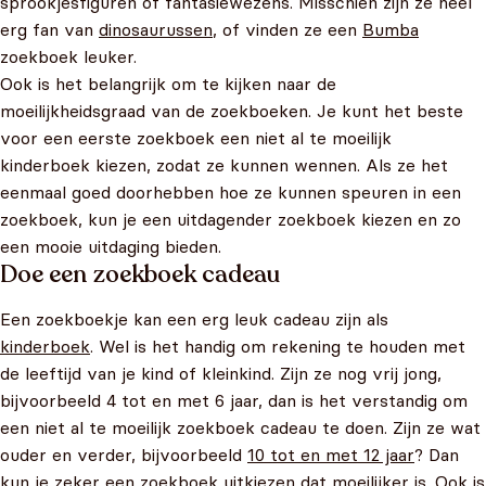
sprookjesfiguren of fantasiewezens. Misschien zijn ze heel
erg fan van
dinosaurussen
, of vinden ze een
Bumba
zoekboek leuker.
Ook is het belangrijk om te kijken naar de
moeilijkheidsgraad van de zoekboeken. Je kunt het beste
voor een eerste zoekboek een niet al te moeilijk
kinderboek kiezen, zodat ze kunnen wennen. Als ze het
eenmaal goed doorhebben hoe ze kunnen speuren in een
zoekboek, kun je een uitdagender zoekboek kiezen en zo
een mooie uitdaging bieden.
Doe een zoekboek cadeau
Een zoekboekje kan een erg leuk cadeau zijn als
kinderboek
. Wel is het handig om rekening te houden met
de leeftijd van je kind of kleinkind. Zijn ze nog vrij jong,
bijvoorbeeld 4 tot en met 6 jaar, dan is het verstandig om
een niet al te moeilijk zoekboek cadeau te doen. Zijn ze wat
ouder en verder, bijvoorbeeld
10 tot en met 12 jaar
? Dan
kun je zeker een zoekboek uitkiezen dat moeilijker is. Ook is