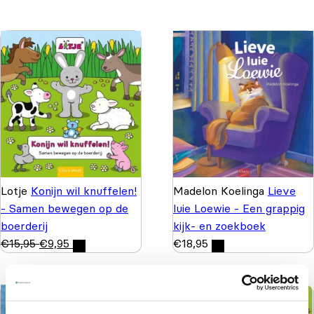
Lotje
Konijn wil knuffelen!
Madelon Koelinga
Lieve
- Samen bewegen op de
luie Loewie - Een grappig
boerderij
kijk- en zoekboek
€
15,95
€
9,95
€
18,95