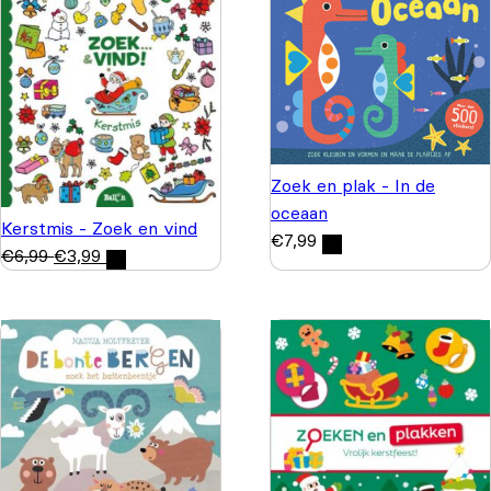
Zoek en plak - In de
oceaan
Kerstmis - Zoek en vind
€
7,99
€
6,99
€
3,99