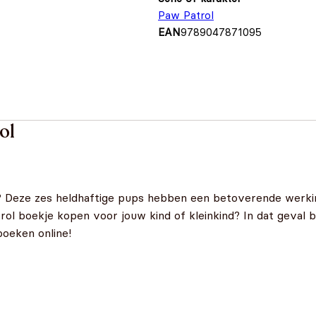
Paw Patrol
EAN
9789047871095
ol
? Deze zes heldhaftige pups hebben een betoverende werkin
ol boekje kopen voor jouw kind of kleinkind? In dat geval be
boeken online!