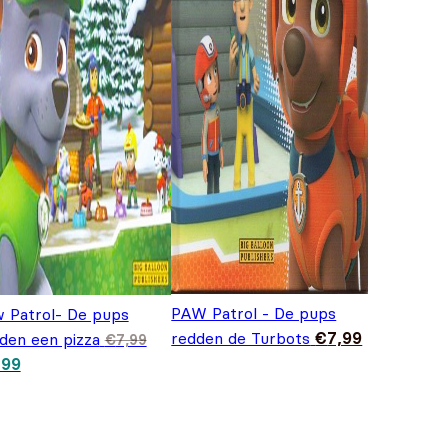
PAW Patrol - De pups
 Patrol- De pups
redden de Turbots
€
7,99
den een pizza
€
7,99
spronkelijke prijs
Huidige prijs is:
,99
: €7,99.
€6,99.