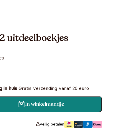
2 uitdeelboekjes
es
 in huis
Gratis verzending vanaf 20 euro
In winkelmandje
jes aantal
Veilig betalen