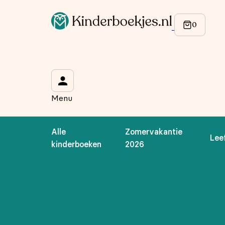
Op de hoogte blijven van onze acties?
Meld je aan voor onze nieuwsbrief en ontvang
10% korti
Wat is je voornaam?
*
Menu
Wat is je e-mailadres?
*
Alle
Zomervakantie
Lee
Aanmelden
kinderboeken
2026
We gebruiken je gegevens om contact op te nemen, in