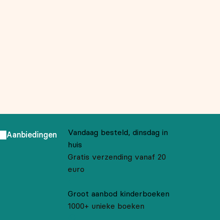
Vandaag besteld, dinsdag in
Aanbiedingen
huis
Gratis verzending vanaf 20
euro
Groot aanbod kinderboeken
1000+ unieke boeken