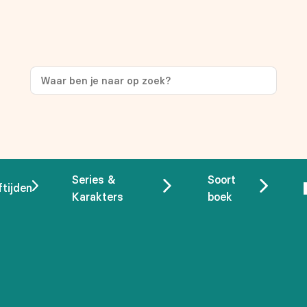
ng
op je eerste aankoop!
Series &
Soort
ftijden
Karakters
boek
 overeenstemming met ons
privacybeleid.