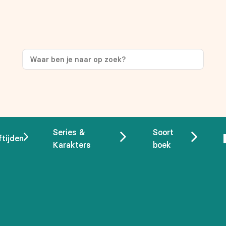
ng
op je eerste aankoop!
Series &
Soort
ftijden
Karakters
boek
 overeenstemming met ons
privacybeleid.