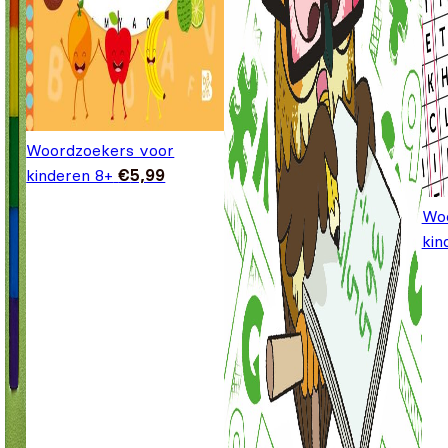
Woordzoekers voor
kinderen 8+
€
5,99
Woo
kin