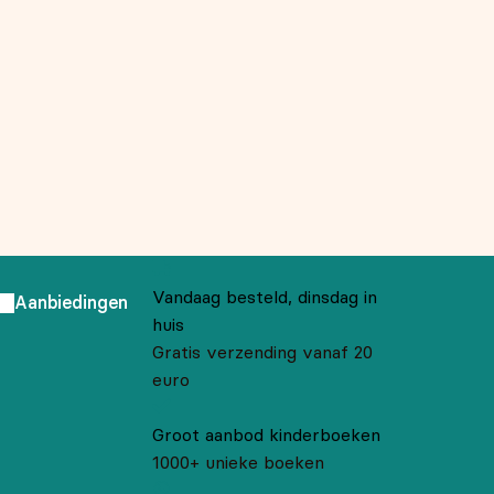
Vandaag besteld, dinsdag in
Aanbiedingen
huis
Gratis verzending vanaf 20
euro
Groot aanbod kinderboeken
1000+ unieke boeken