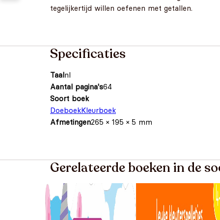
tegelijkertijd willen oefenen met getallen.
Specificaties
Taal
nl
Aantal pagina's
64
Soort boek
Doeboek
Kleurboek
Afmetingen
265 × 195 × 5 mm
Gerelateerde boeken in de s