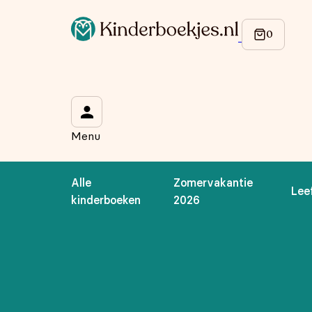
Op de hoogte blijven van onze acties?
Meld je aan voor onze nieuwsbrief en ontvang
10% korti
Wat is je voornaam?
*
Menu
Wat is je e-mailadres?
*
Alle
Zomervakantie
Lee
Aanmelden
kinderboeken
2026
We gebruiken je gegevens om contact op te nemen, in