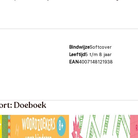
Bindwijze
Softcover
Leeftijd
5 t/m 8 jaar
EAN
4007148121938
oort: Doeboek