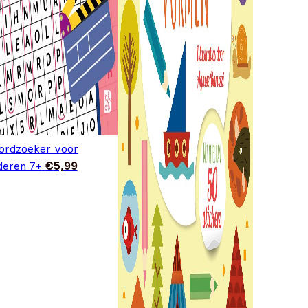
rdzoeker voor
deren 7+
€
5,99