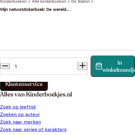
Kinderboeken
>
Alle kinderboeken
>
De Ballon
>
Mijn natuurstickerboek: De wereld
rond
Heb je een vraag?
In
Vind binnen no-time antwoord op je vraag op onze
winkelmandj
klantenservice pagina.
Klantenservice
Alles van Kinderboekjes.nl
Zoek op leeftijd
Zoeken op auteur
Zoek naar merken
Zoek naar series of karakters