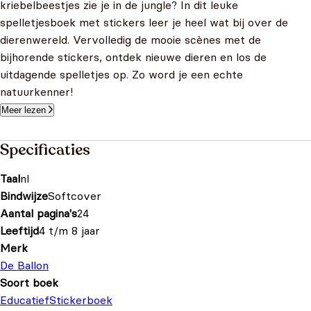
kriebelbeestjes zie je in de jungle? In dit leuke
spelletjesboek met stickers leer je heel wat bij over de
dierenwereld. Vervolledig de mooie scènes met de
bijhorende stickers, ontdek nieuwe dieren en los de
uitdagende spelletjes op. Zo word je een echte
natuurkenner!
Meer lezen
Specificaties
Taal
nl
Bindwijze
Softcover
Aantal pagina's
24
Leeftijd
4 t/m 8 jaar
Merk
De Ballon
Soort boek
Educatief
Stickerboek