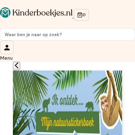
Op de hoogte blijven van onze acties?
Meld je aan voor onze nieuwsbrief en ontvang
10%
korting
op je eerste aankoop!
Wat is je voornaam?
*
Menu
Wat is je e-mailadres?
*
Aanmelden
We gebruiken je gegevens om contact op te nemen, in
overeenstemming met ons
privacybeleid.