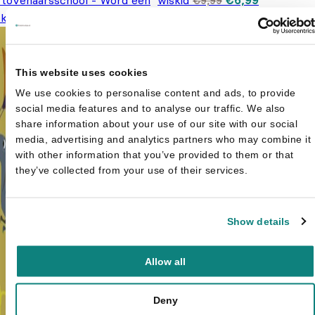
 tovenaarsschool - Word een
wiskid
€
6,99
€
9,99
prijs was:
prijs is:
Oorspronkelijke prijs was: €9,99.
Huidige prijs is: €6,99.
kid
€
6,99
€
9,99
€9,99.
€6,99.
This website uses cookies
We use cookies to personalise content and ads, to provide
social media features and to analyse our traffic. We also
share information about your use of our site with our social
media, advertising and analytics partners who may combine it
with other information that you’ve provided to them or that
they’ve collected from your use of their services.
Show details
Allow all
Deny