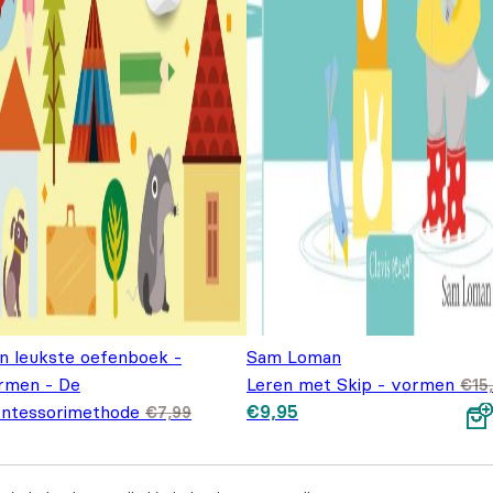
jn leukste oefenboek -
Sam Loman
rmen - De
Leren met Skip - vormen
€
15
Oorspronkelijke prijs was:
Huidige prijs is: €9,95.
ntessorimethode
€
9,95
€
7,99
€15,95.
spronkelijke prijs was: €7,99.
Huidige prijs is: €5,99.
,99