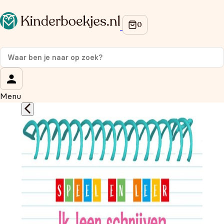
Op de hoogte blijven van onze acties?
Meld je aan voor onze nieuwsbrief en ontvang
10%
korting
op je eerste aankoop!
Wat is je voornaam?
*
Menu
Wat is je e-mailadres?
*
Aanmelden
We gebruiken je gegevens om contact op te nemen, in
overeenstemming met ons
privacybeleid.