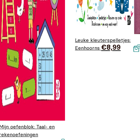
Leuke kleuterspelletjes:
€
8,99
Eenhoorns
Mijn oefenblok: Taal- en
rekenoefeningen