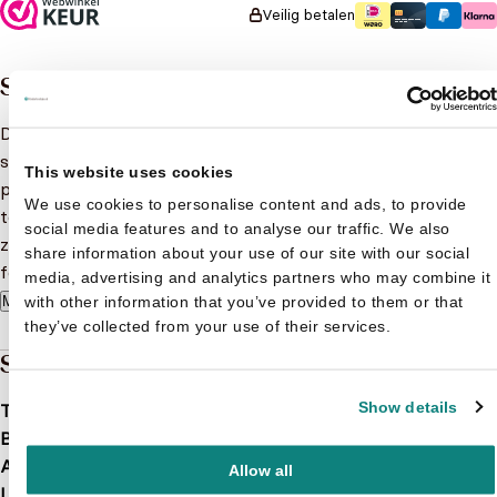
Veilig betalen
Samenvatting
De magische wezens in dit boek hebben allemaal leuke
schrijfspelletjes voor jou in petto! Zoek de letter p op de
This website uses cookies
pagina, volg de kronkelende lijnen en verbind de juiste
We use cookies to personalise content and ads, to provide
tekeningen. Door de uitwisbare pagina's kun je de spelletjes
social media features and to analyse our traffic. We also
zo vaak spelen als je maar wilt. En door het handige
share information about your use of our site with our social
formaat neem je dit boek overal mee naartoe!
media, advertising and analytics partners who may combine it
with other information that you’ve provided to them or that
Meer lezen
they’ve collected from your use of their services.
Specificaties
Show details
Taal
nl
Bindwijze
Hardcover
Aantal pagina's
48
Allow all
Leeftijd
5 t/m 7 jaar