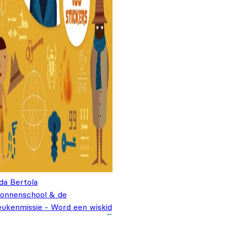
da Bertola
ionnenschool & de
eukenmissie - Word een wiskid
Oorspronkelijke prijs
Huidige prijs is:
€
7,99
,99