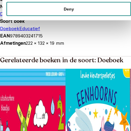
Merk
Deny
De Ballon
Soort boek
Doeboek
Educatief
EAN
9789403241715
Afmetingen
222 × 132 × 19 mm
Gerelateerde boeken in de soort: Doeboek