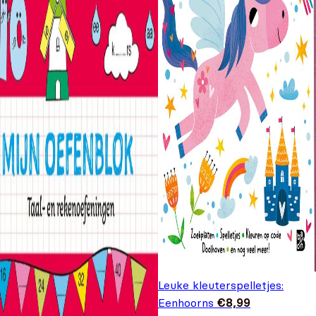
Leuke kleuterspelletjes:
Eenhoorns
€
8,99