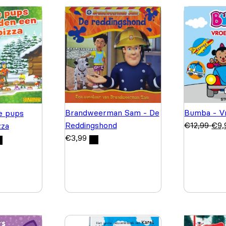
Brandweerman Sam - De
Bumba - V
e pups
Reddingshond
€
12,99
€
9,
zza
€
3,99