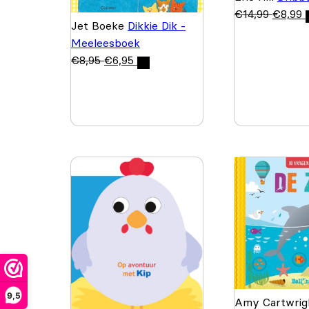
€
14,99
€
8,99
Jet Boeke
Dikkie Dik -
Meeleesboek
€
8,95
€
6,95
9,5
Amy Cartwri