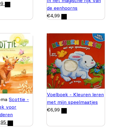
In het magische rijk van
99
de eenhoorns
€
4,99
Voelboek - Kleuren leren
sema
Scottie -
met mijn speelmaatjes
ek voor
€
6,99
nderen
,95