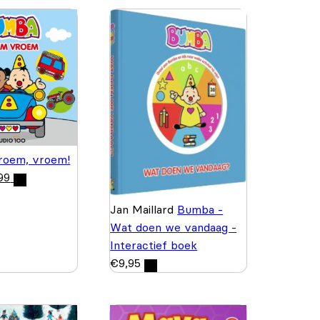
roem, vroem!
99
Jan Maillard
Bumba -
Wat doen we vandaag -
Interactief boek
€
9,95