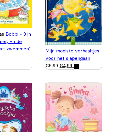
aas
Bobbi - 3 in
mer, En de
ert zwemmen)
Mijn mooiste verhaaltjes
voor het slapengaan
€
6,99
€
4,99