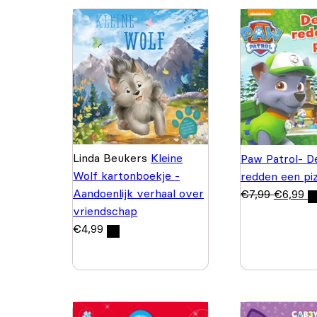
Linda Beukers
Kleine
Paw Patrol- D
Wolf kartonboekje -
redden een pi
Aandoenlijk verhaal over
€
7,99
€
6,99
vriendschap
€
4,99