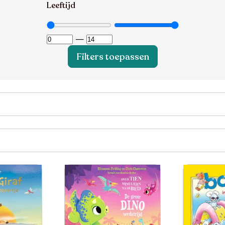
Leeftijd
—
Filters toepassen