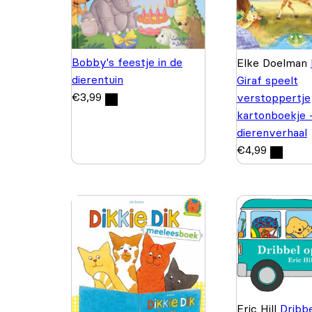
Bobby's feestje in de
Elke Doelman
dierentuin
Giraf speelt
€
3,99
verstoppertje
kartonboekje -
dierenverhaal
€
4,99
Eric Hill
Dribbe