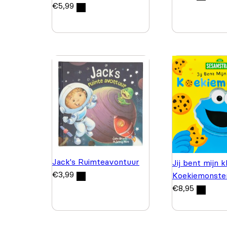
€
5,99
Jack's Ruimteavontuur
Jij bent mijn k
€
3,99
Koekiemonste
€
8,95