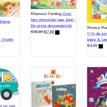
Rhiannon Fielding
Over
tien minuutjes naar bed -
Kleine
De grote dinowedstrijd
Monica M
€
16,99
€
7,99
1 (In de zo
 Vrolijk
baby & Le
€
4,99
l op reis