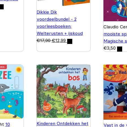
Dikkie Dik
voordeelbundel - 2
voorleesboeken:
Claudio Ce
Welterusten + ijskoud
mooiste sp
€
17,90
€
12,99
Magische s
€
3,50
Kinderen Ontdekken het
ght
10
Vast in de