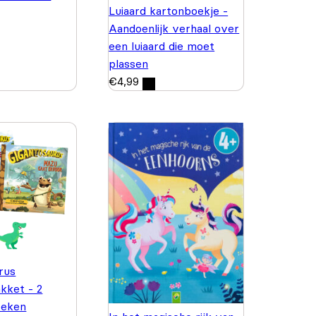
Luiaard kartonboekje -
Aandoenlijk verhaal over
een luiaard die moet
plassen
€
4,99
rus
kket - 2
oeken