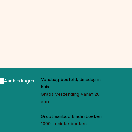
Vandaag besteld, dinsdag in
Aanbiedingen
huis
Gratis verzending vanaf 20
euro
Groot aanbod kinderboeken
1000+ unieke boeken