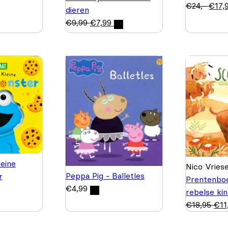
€
24,-
€
17,
dieren
€
9,99
€
7,99
leine
Nico Vrie
Peppa Pig - Balletles
r
Prentenbo
€
4,99
rebelse ki
€
18,95
€
11