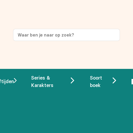
Series &
Soort
ftijden
Karakters
boek