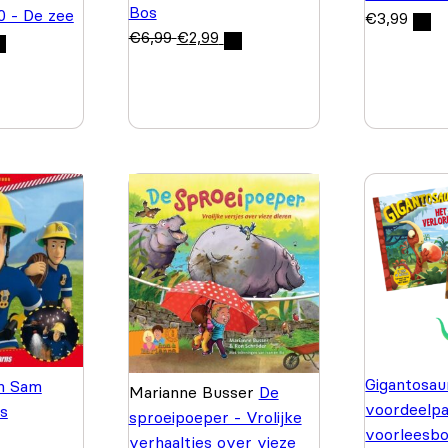
Bos
 0 - De zee
€
3,99
€
6,99
€
2,99
Gigantosau
n Sam
Marianne Busser
De
voordeelpa
s
sproeipoeper - Vrolijke
voorleesb
verhaaltjes over vieze