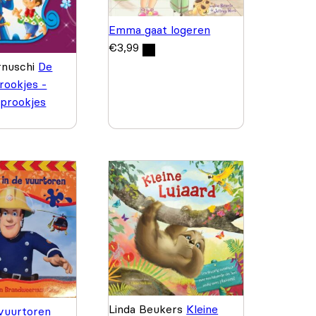
Emma gaat logeren
€
3,99
rnuschi
De
rookjes -
prookjes
Linda Beukers
Kleine
 vuurtoren