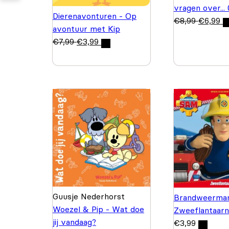
vragen over...
Dierenavonturen - Op
€
8,99
€
6,99
avontuur met Kip
€
7,99
€
3,99
Guusje Nederhorst
Brandweerma
Woezel & Pip - Wat doe
Zweeflantaarn
jij vandaag?
€
3,99