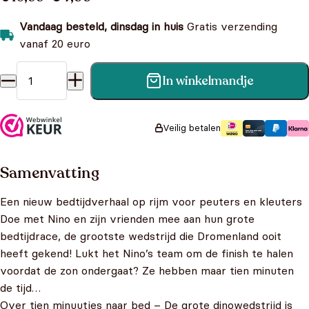
Vandaag besteld, dinsdag in huis
Gratis verzending
vanaf 20 euro
In winkelmandje
Over tien minuutjes naar bed - De grote dinowedstrijd
aantal
Veilig betalen
Samenvatting
Een nieuw bedtijdverhaal op rijm voor peuters en kleuters
Doe met Nino en zijn vrienden mee aan hun grote
bedtijdrace, de grootste wedstrijd die Dromenland ooit
heeft gekend! Lukt het Nino’s team om de finish te halen
voordat de zon ondergaat? Ze hebben maar tien minuten
de tijd…
Over tien minuutjes naar bed – De grote dinowedstrijd is