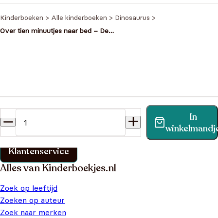
Kinderboeken
>
Alle kinderboeken
>
Dinosaurus
>
Over tien minuutjes naar bed – De
grote dinowedstrijd
Heb je een vraag?
In
Vind binnen no-time antwoord op je vraag op onze
winkelmandj
klantenservice pagina.
Klantenservice
Alles van Kinderboekjes.nl
Zoek op leeftijd
Zoeken op auteur
Zoek naar merken