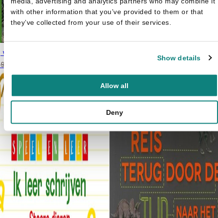
media, advertising and analytics partners who may combine it
with other information that you’ve provided to them or that
they’ve collected from your use of their services.
Steve Brusatte
Walking with dinosaurs
j weten veel - Dinosaurussen
Oorspron
Hui
Encyclopedie
€
6,99
€
9,99
Show details
Oorspronkelijke prijs
Huidige prijs is:
prijs was
prij
€
5,99
,99
was: €7,99.
€5,99.
€9,99.
€6,
Allow all
Deny