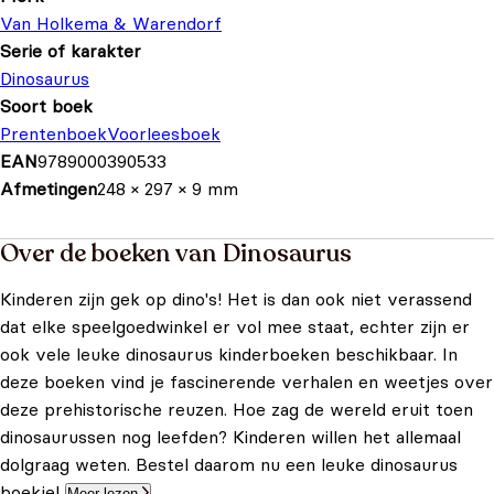
Van Holkema & Warendorf
Serie of karakter
Dinosaurus
Soort boek
Prentenboek
Voorleesboek
EAN
9789000390533
Afmetingen
248 × 297 × 9 mm
Over de boeken van Dinosaurus
Kinderen zijn gek op dino's! Het is dan ook niet verassend
dat elke speelgoedwinkel er vol mee staat, echter zijn er
ook vele leuke dinosaurus kinderboeken beschikbaar. In
deze boeken vind je fascinerende verhalen en weetjes over
deze prehistorische reuzen. Hoe zag de wereld eruit toen
dinosaurussen nog leefden? Kinderen willen het allemaal
dolgraag weten. Bestel daarom nu een leuke dinosaurus
boekje!
Meer lezen