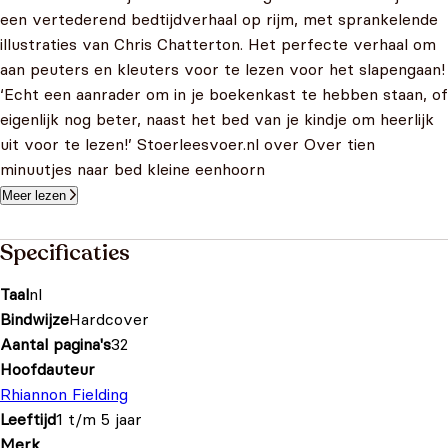
een vertederend bedtijdverhaal op rijm, met sprankelende
illustraties van Chris Chatterton. Het perfecte verhaal om
aan peuters en kleuters voor te lezen voor het slapengaan!
‘Echt een aanrader om in je boekenkast te hebben staan, of
eigenlijk nog beter, naast het bed van je kindje om heerlijk
uit voor te lezen!’ Stoerleesvoer.nl over Over tien
minuutjes naar bed kleine eenhoorn
Meer lezen
Specificaties
Taal
nl
Bindwijze
Hardcover
Aantal pagina's
32
Hoofdauteur
Rhiannon Fielding
Leeftijd
1 t/m 5 jaar
Merk