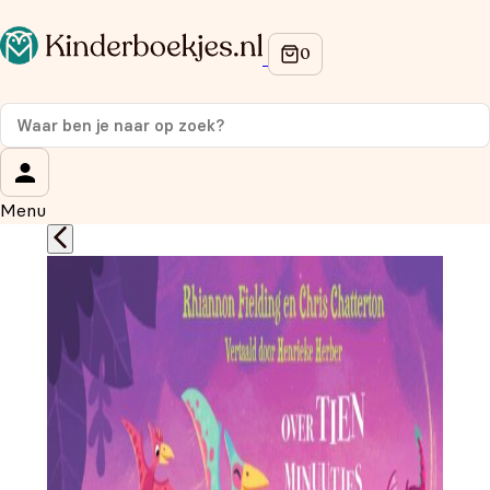
Op de hoogte blijven van onze acties?
Meld je aan voor onze nieuwsbrief en ontvang
10%
korting
op je eerste aankoop!
Wat is je voornaam?
*
Menu
Wat is je e-mailadres?
*
Aanmelden
We gebruiken je gegevens om contact op te nemen, in
overeenstemming met ons
privacybeleid.