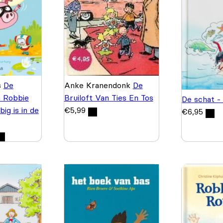
s
De
Anke Kranendonk
De
 Robbie
Bruiloft Van Ties En Tos
De schat -
ig is in de
€
5,99
€
6,95