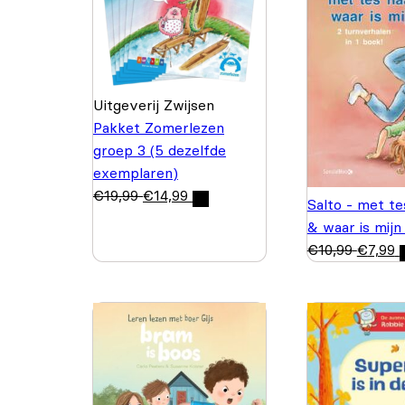
Uitgeverij Zwijsen
Pakket Zomerlezen
groep 3 (5 dezelfde
exemplaren)
€
19,99
€
14,99
Salto - met te
& waar is mijn
€
10,99
€
7,99