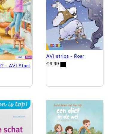
AVI strips - Roar
€
9,99
t? - AVI Start