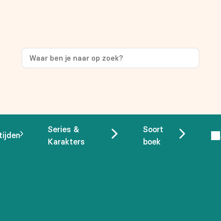
Series &
Soort
tijden
Karakters
boek