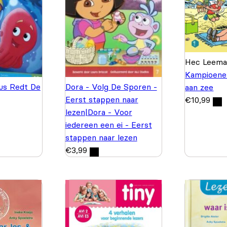
Hec Leem
Kampioenen
us Redt De
Dora - Volg De Sporen -
aan zee
Eerst stappen naar
€
10,99
lezen|Dora - Voor
iedereen een ei - Eerst
stappen naar lezen
€
3,99