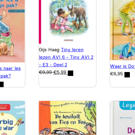
Gijs Haag
Tiny leren
lezen AVI 6 - Tiny AVI 2
- E3 - Deel 2
Waar is Do
s naar les
€
9,99
€
5,99
€
6,95
 pak?