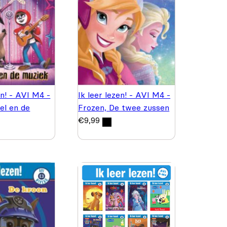
en! - AVI M4 -
Ik leer lezen! - AVI M4 -
el en de
Frozen, De twee zussen
€
9,99