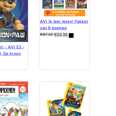
AVI Ik leer lezen! Pakket
van 8 boekjes
€
87,92
€
59,99
en! - AVI E3 -
, De kroon