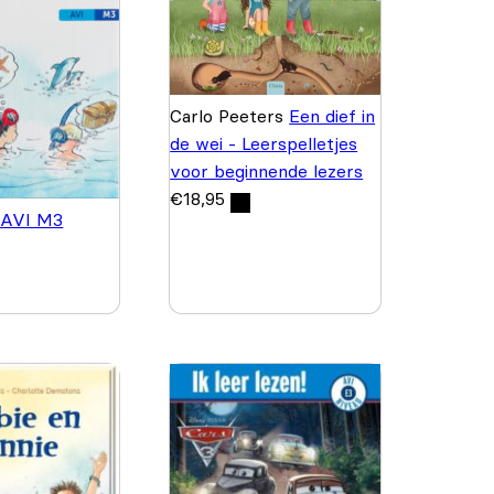
Carlo Peeters
Een dief in
de wei - Leerspelletjes
voor beginnende lezers
€
18,95
 AVI M3