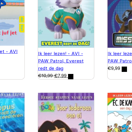
et - AVI
Ik leer lezen! - AVI -
Ik leer lez
PAW Patrol, Everest
PAW Patrol
redt de dag
€
9,99
€
10,99
€
7,99