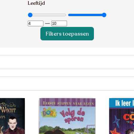
Leeftijd
—
Filters toepassen