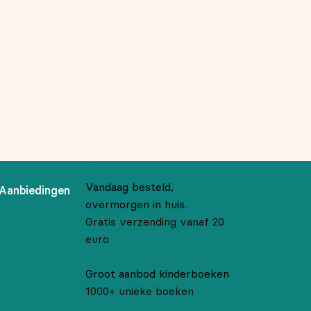
Vandaag besteld,
Aanbiedingen
overmorgen in huis.
Gratis verzending vanaf 20
euro
Groot aanbod kinderboeken
1000+ unieke boeken