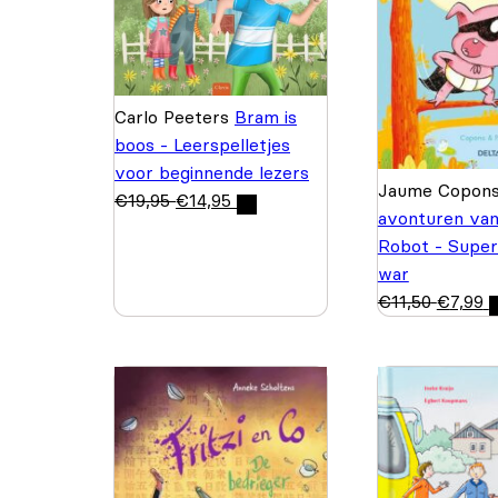
Carlo Peeters
Bram is
boos - Leerspelletjes
voor beginnende lezers
Jaume Copon
€
19,95
€
14,95
avonturen van
Robot - Superb
war
€
11,50
€
7,99