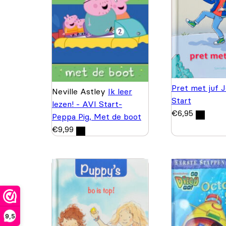
Pret met juf J
Neville Astley
Ik leer
Start
lezen! - AVI Start-
€
6,95
Peppa Pig, Met de boot
€
9,99
9,5