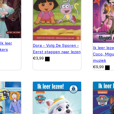
Ik leer
Dora - Volg De Sporen -
Ik leer lez
kers
Eerst stappen naar lezen
Coco, Migu
€
3,99
muziek
€
9,99