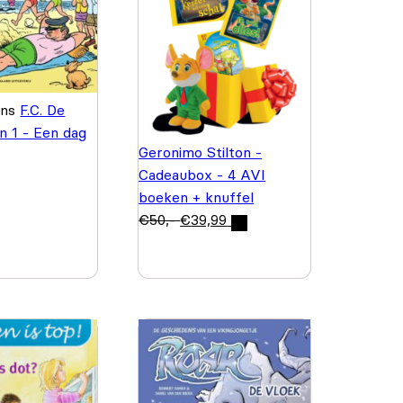
ans
F.C. De
 1 - Een dag
Geronimo Stilton -
Cadeaubox - 4 AVI
boeken + knuffel
€
50,-
€
39,99