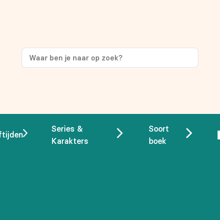
ng
op je eerste aankoop!
Series &
Soort
ftijden
Karakters
boek
 overeenstemming met ons
privacybeleid.