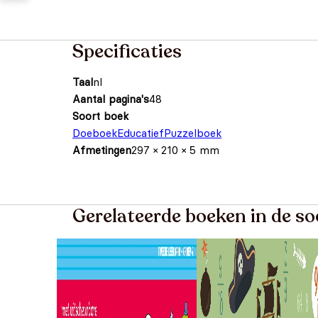
Specificaties
Taal
nl
Aantal pagina's
48
Soort boek
Doeboek
Educatief
Puzzelboek
Afmetingen
297 × 210 × 5 mm
Gerelateerde boeken in de s