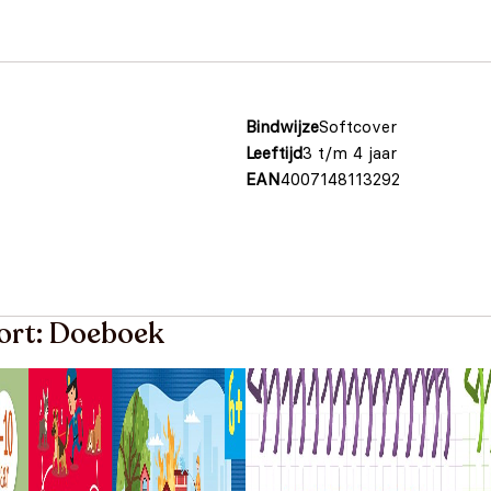
Bindwijze
Softcover
Leeftijd
3 t/m 4 jaar
EAN
4007148113292
oort: Doeboek