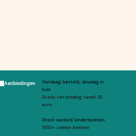
Vandaag besteld, dinsdag in
Aanbiedingen
huis
Gratis verzending vanaf 20
euro
Groot aanbod kinderboeken
1000+ unieke boeken