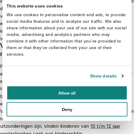
in het verhaal, kunnen kinderen de tekst beter begrijpen en
This website uses cookies
de woorden gemakkelijker onthouden. Ook helpt het lezen
We use cookies to personalise content and ads, to provide
van posterboeken bij het ontwikkelen van leesvaardigheid
social media features and to analyse our traffic. We also
en leesplezier. Kinderen leren op een speelse manier dat
share information about your use of our site with our social
lezen leuk is en dat er veel te ontdekken valt in de wereld
media, advertising and analytics partners who may
van boeken.
combine it with other information that you’ve provided to
Voor welke leeftijden zijn posterboekjes het
them or that they’ve collected from your use of their
meest geschikt?
services.
Posterboeken zijn in principe geschikt voor kinderen van
alle
leeftijden
. Voor de allerjongsten van
4 t/m 6 jaar
zijn er
Show details
speciale posterboeken met grote afbeeldingen en weinig
tekst. Deze boeken zijn ideaal om samen met je kind te
Allow all
bekijken en te bespreken. Sommige zijn ook geschikt om
aan te schaffen als voorleesboek voor baby’s en peuters.
Deny
Voor oudere kinderen van
7 t/m 9 jaar
zijn er posterboeken
met wat meer tekst en complexere verhalen. Hoewel er
uitzonderingen zijn, vinden kinderen van
10 t/m 12 jaar
posterboeken vaak wat kinderachtig.