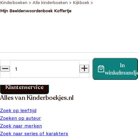
Kinderboeken
>
Alle kinderboeken
>
Kijkboek
>
Mijn Beeldenwoordenboek Koffertje
Heb je een vraag?
In
Vind binnen no-time antwoord op je vraag op onze
winkelmandj
klantenservice pagina.
Klantenservice
Alles van Kinderboekjes.nl
Zoek op leeftijd
Zoeken op auteur
Zoek naar merken
Zoek naar series of karakters