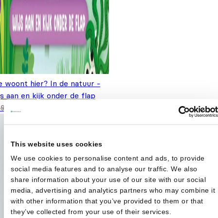
 woont hier? In de natuur -
s aan en kijk onder de flap
Oorspronkelijke prijs
Huidige prijs is:
€
6,99
,99
was: €9,99.
€6,99.
This website uses cookies
We use cookies to personalise content and ads, to provide
social media features and to analyse our traffic. We also
share information about your use of our site with our social
media, advertising and analytics partners who may combine it
with other information that you’ve provided to them or that
they’ve collected from your use of their services.