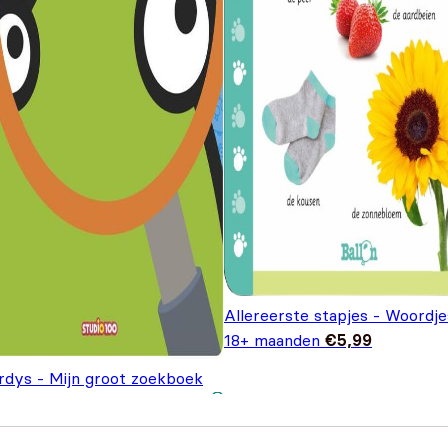
Allereerste stapjes - Woordje
18+ maanden
€
5,99
rdys - Mijn groot zoekboek
Oorspronkelijke prijs
Huidige prijs is:
€
8,99
4,99
was: €14,99.
€8,99.