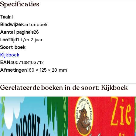
Specificaties
Taal
nl
Bindwijze
Kartonboek
Aantal pagina's
26
Leeftijd
1 t/m 2 jaar
Soort boek
Kijkboek
EAN
4007148103712
Afmetingen
160 × 125 × 20 mm
Gerelateerde boeken in de soort: Kijkboek