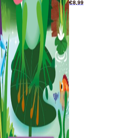
€
8,99