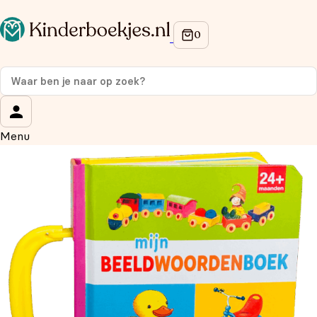
Op de hoogte blijven van onze acties?
Meld je aan voor onze nieuwsbrief en ontvang
10%
korting
op je eerste aankoop!
Wat is je voornaam?
*
Menu
Wat is je e-mailadres?
*
Aanmelden
We gebruiken je gegevens om contact op te nemen, in
overeenstemming met ons
privacybeleid.