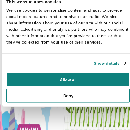
This website uses cookies
We use cookies to personalise content and ads, to provide
social media features and to analyse our traffic. We also
share information about your use of our site with our social
media, advertising and analytics partners who may combine it
with other information that you’ve provided to them or that
they’ve collected from your use of their services.
Show details
Linda Bertola
Vermenigvuldigen met
Allow all
Assepoester & Co - Word ee
Oorspronkelijke
Huidige pr
wiskid
€
7,99
€
9,99
Deny
prijs was: €9,99
is: €7,99.