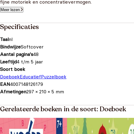
fijne motoriek en concentratievermogen.
Meer lezen
Specificaties
Taal
nl
Bindwijze
Softcover
Aantal pagina's
48
Leeftijd
4 t/m 5 jaar
Soort boek
Doeboek
Educatief
Puzzelboek
EAN
4007148126179
Afmetingen
297 × 210 × 5 mm
Gerelateerde boeken in de soort: Doeboek