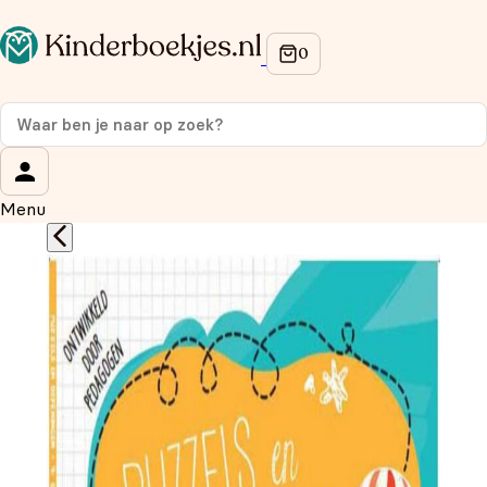
Op de hoogte blijven van onze acties?
Meld je aan voor onze nieuwsbrief en ontvang
10%
korting
op je eerste aankoop!
Wat is je voornaam?
*
Menu
Wat is je e-mailadres?
*
Aanmelden
We gebruiken je gegevens om contact op te nemen, in
overeenstemming met ons
privacybeleid.