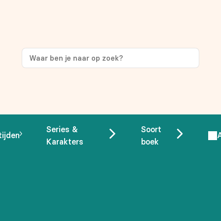
ng
op je eerste aankoop!
Series &
Soort
tijden
Karakters
boek
 overeenstemming met ons
privacybeleid.