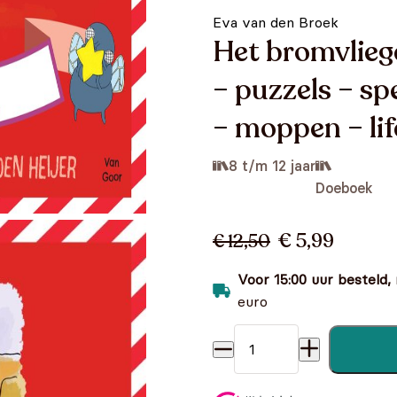
Eva van den Broek
Het bromvliege
– puzzels – sp
– moppen – li
8 t/m 12 jaar
Doeboek
€ 5,99
€ 12,50
Voor 15:00 uur besteld,
euro
Het bromvliegeffect doeboek
experimenten – moppen – li