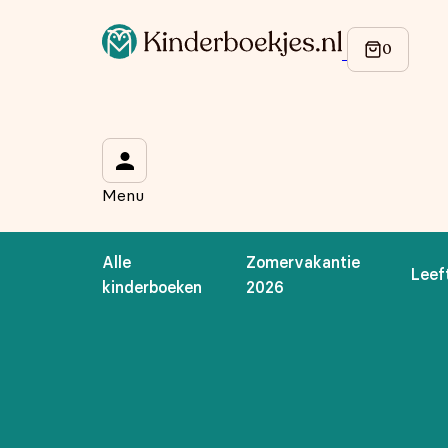
Op de hoogte blijven van onze acties?
Meld je aan voor onze nieuwsbrief en ontvang
10% korti
Wat is je voornaam?
*
Menu
Wat is je e-mailadres?
*
Alle
Zomervakantie
Leef
Aanmelden
kinderboeken
2026
We gebruiken je gegevens om contact op te nemen, in