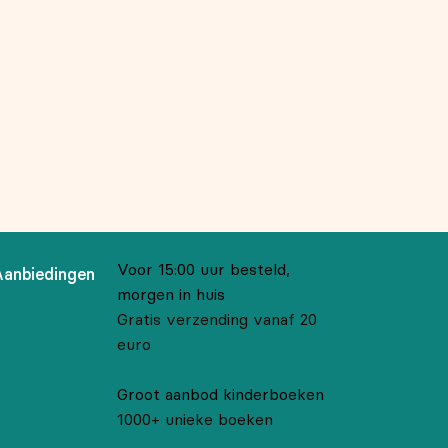
Voor 15:00 uur besteld,
Aanbiedingen
morgen in huis
Gratis verzending vanaf 20
euro
Groot aanbod kinderboeken
1000+ unieke boeken