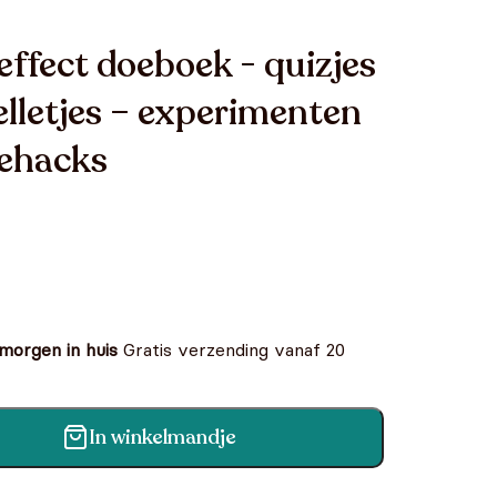
ffect doeboek - quizjes
elletjes – experimenten
fehacks
 morgen in huis
Gratis verzending vanaf 20
In winkelmandje
 - quizjes – puzzels – spelletjes –
fehacks aantal