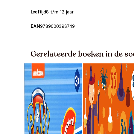
Leeftijd
8 t/m 12 jaar
EAN
9789000393749
Gerelateerde boeken in de s