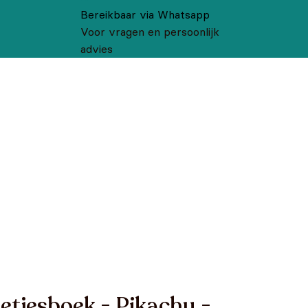
Bereikbaar via Whatsapp
Voor vragen en persoonlijk
advies
etjesboek - Pikachu -