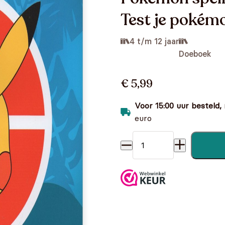
Test je pokém
4 t/m 12 jaar
Doeboek
€ 5,99
Voor 15:00 uur besteld,
euro
Pokémon spelletjesboek - P