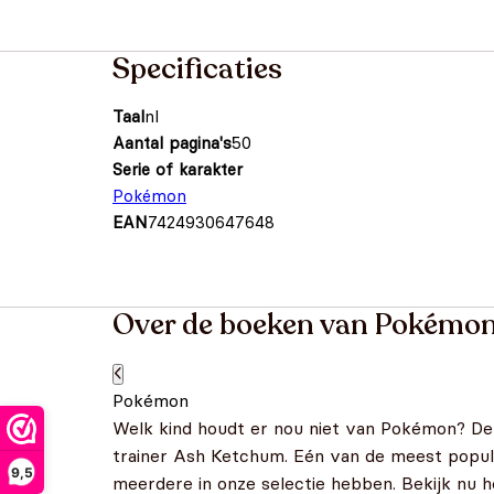
Specificaties
Taal
nl
Aantal pagina's
50
Serie of karakter
Pokémon
EAN
7424930647648
Over de boeken van Pokémo
Pokémon
Welk kind houdt er nou niet van Pokémon? Dez
trainer Ash Ketchum. Eén van de meest popul
9,5
meerdere in onze selectie hebben. Bekijk nu