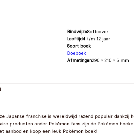
Bindwijze
Softcover
Leeftijd
4 t/m 12 jaar
Soort boek
Doeboek
Afmetingen
290 × 210 × 5 mm
n
e Japanse franchise is wereldwijd razend populair dankzij h
aire producten onder Pokémon fans zijn de Pokémon boeken,
 het aanbod en koop een leuk Pokémon boek!