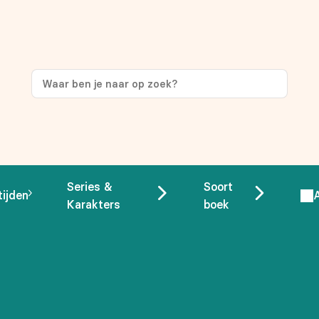
ng
op je eerste aankoop!
Series &
Soort
tijden
Karakters
boek
 overeenstemming met ons
privacybeleid.