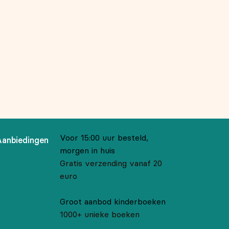
Voor 15:00 uur besteld,
Aanbiedingen
morgen in huis
Gratis verzending vanaf 20
euro
Groot aanbod kinderboeken
1000+ unieke boeken