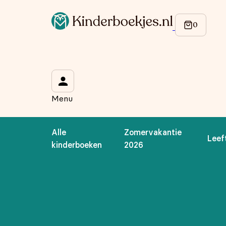
Op de hoogte blijven van onze acties?
Meld je aan voor onze nieuwsbrief en ontvang
10% korti
Wat is je voornaam?
*
Menu
Wat is je e-mailadres?
*
Alle
Zomervakantie
Leef
Aanmelden
kinderboeken
2026
We gebruiken je gegevens om contact op te nemen, in