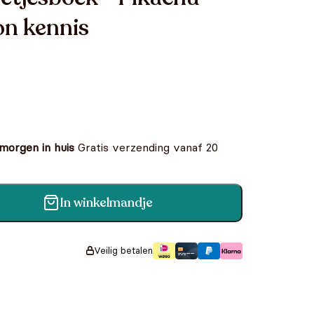
on kennis
 morgen in huis
Gratis verzending vanaf 20
In winkelmandje
ikachu - Test je pokémon kennis aantal
Veilig betalen