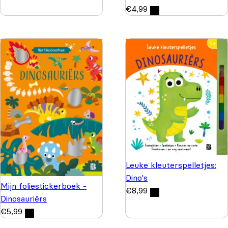
€
4,99
Leuke kleuterspelletjes:
Dino's
Mijn foliestickerboek -
€
8,99
Dinosauriërs
€
5,99