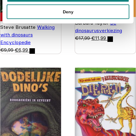
Deny
Barbara Taylor
De
Steve Brusatte
Walking
dinosaurusverkiezing
with dinosaurs
€
17,99
€
11,99
Encyclopedie
€
9,99
€
6,99