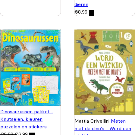
dieren
€
8,99
Dinosaurussen pakket -
Knutselen, kleuren
Mattia Crivellini
Meten
puzzelen en stickers
met de dino's - Word een
€
9,99
€
6,99