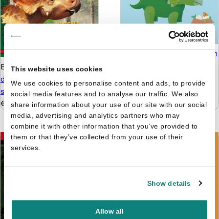
Julie Mercier
Zo voelt een
dinosaurus
Bart Kin
Walking with
This website uses cookies
€
15,99
dinosaurs - Patchi’s
We use cookies to personalise content and ads, to provide
spannende avonturen
social media features and to analyse our traffic. We also
€
3,99
share information about your use of our site with our social
media, advertising and analytics partners who may
combine it with other information that you’ve provided to
them or that they’ve collected from your use of their
services.
Show details
Allow all