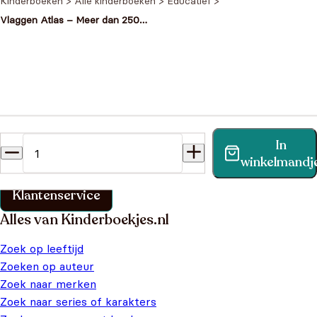
Kinderboeken
>
Alle kinderboeken
>
Educatief
>
Vlaggen Atlas – Meer dan 250
stickers en allerlei weetjes
Heb je een vraag?
In
Vind binnen no-time antwoord op je vraag op onze
winkelmandj
klantenservice pagina.
Klantenservice
Alles van Kinderboekjes.nl
Zoek op leeftijd
Zoeken op auteur
Zoek naar merken
Zoek naar series of karakters