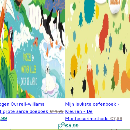
gen Currell-williams
Mijn leukste oefenboek -
t grote aarde doeboek
Kleuren - De
€
14,99
spronkelijke prijs was:
Huidige prijs is: €7,99.
,99
Montessorimethode
€
7,99
4,99.
Oorspronkelijke prijs was:
Huidige prijs is: €5,99.
€
5,99
€7,99.