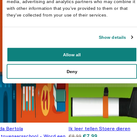
media, advertising and analytics partners who may combine it
with other information that you’ve provided to them or that
they’ve collected from your use of their services.
Show details
Allow all
Deny
da Bertola
Ik leer tellen Stoere dieren
Oorspronkelijke prijs
Huidige prijs is:
 tovenaarsschool - Word een
€
7,99
€
8,99