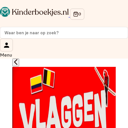
Op de hoogte blijven van onze acties?
Meld je aan voor onze nieuwsbrief en ontvang
10%
korting
op je eerste aankoop!
Wat is je voornaam?
*
Menu
Wat is je e-mailadres?
*
Aanmelden
We gebruiken je gegevens om contact op te nemen, in
overeenstemming met ons
privacybeleid.