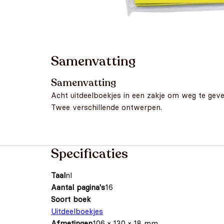
Samenvatting
Samenvatting
Acht uitdeelboekjes in een zakje om weg te geven
Twee verschillende ontwerpen.
Specificaties
Taal
nl
Aantal pagina's
16
Soort boek
Uitdeelboekjes
Afmetingen
106 × 130 × 18 mm