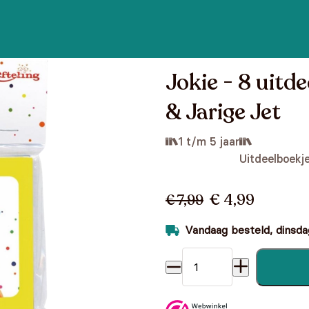
Jokie - 8 uitde
& Jarige Jet
1 t/m 5 jaar
Uitdeelboekj
€ 4,99
€ 7,99
Vandaag besteld, dinsdag
Jokie - 8 uitdeelboekjes - J