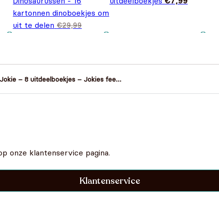
Dinosaurussen - 16
uitdeelboekjes
€
7,99
kartonnen dinoboekjes om
uit te delen
€
29,99
Oorspronkelijke prijs
Huidige prijs is:
€
22,99
was: €29,99.
€22,99.
Jokie – 8 uitdeelboekjes – Jokies feest
& Jarige Jet
op onze klantenservice pagina.
Klantenservice