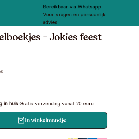
Bereikbaar via Whatsapp
Voor vragen en persoonlijk
advies
elboekjes - Jokies feest
es
 in huis
Gratis verzending vanaf 20 euro
In winkelmandje
okies feest & Jarige Jet aantal