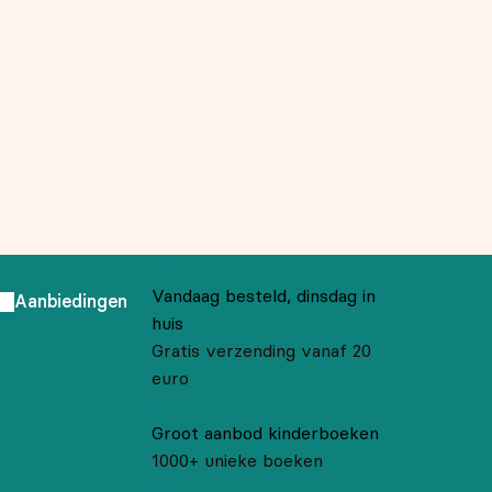
Vandaag besteld, dinsdag in
Aanbiedingen
huis
Gratis verzending vanaf 20
euro
Groot aanbod kinderboeken
1000+ unieke boeken