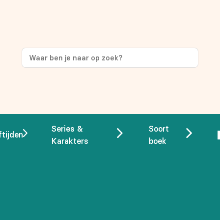
ng
op je eerste aankoop!
Series &
Soort
ftijden
Karakters
boek
 overeenstemming met ons
privacybeleid.