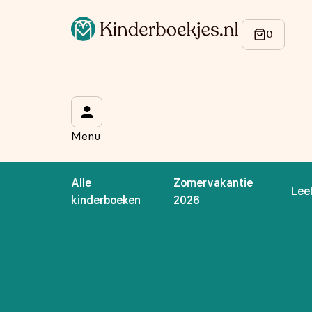
Op de hoogte blijven van onze acties?
Meld je aan voor onze nieuwsbrief en ontvang
10% korti
Wat is je voornaam?
*
Menu
Wat is je e-mailadres?
*
Alle
Zomervakantie
Lee
Aanmelden
kinderboeken
2026
We gebruiken je gegevens om contact op te nemen, in