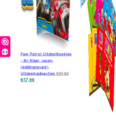
9,5
Paw Patrol Uitdeelboekjes
- 8x Klaar, racen,
reddingspups!-
Uitdeelcadeautjes
€
31,92
Oorspronkelijke prijs
Huidige prijs is:
€
17,99
was: €31,92.
€17,99.