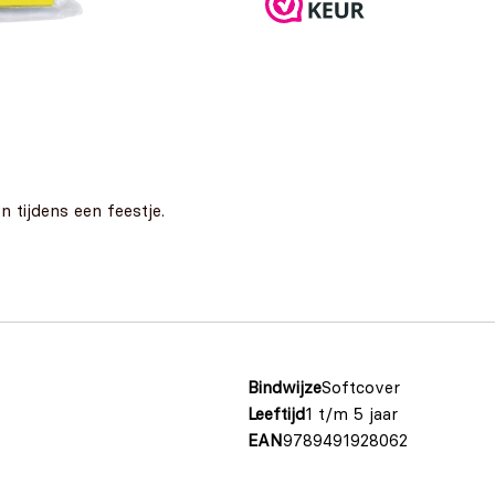
 tijdens een feestje.
Bindwijze
Softcover
Leeftijd
1 t/m 5 jaar
EAN
9789491928062