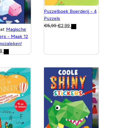
Puzzelboek Boerderij - 4
Puzzels
€
5,99
€
2,99
wat
Magische
kers - Maak 12
 mozaïeken!
99