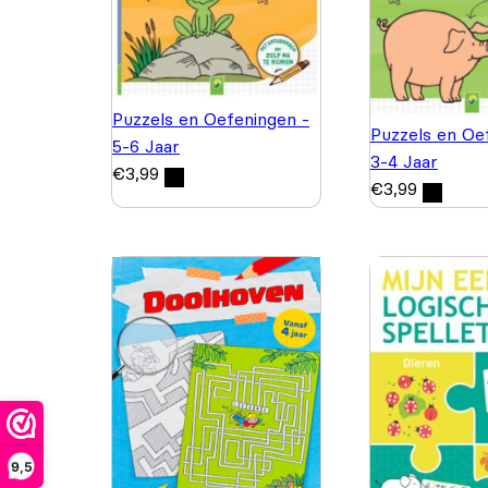
Puzzels en Oefeningen -
Puzzels en Oe
5-6 Jaar
3-4 Jaar
€
3,99
€
3,99
9,5