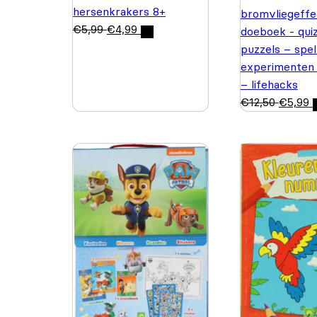
hersenkrakers 8+
bromvliegeffe
€
5,99
€
4,99
doeboek - quiz
puzzels – spel
experimenten
– lifehacks
€
12,50
€
5,99