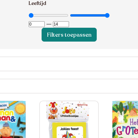
Leeftijd
—
Filters toepassen