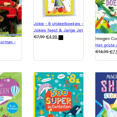
Jokie - 8 uitdeelboekjes -
Jokies feest & Jarige Jet
€
7,99
€
4,99
Imogen Cur
urman -
Het grote 
€
14,99
€
7,