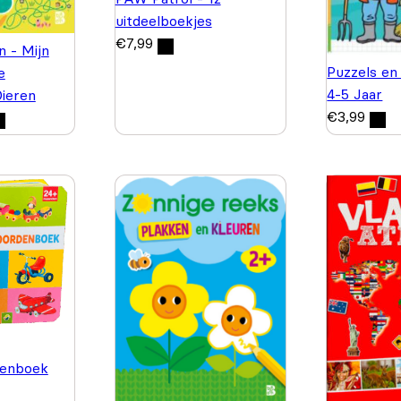
uitdeelboekjes
€
7,99
n - Mijn
Puzzels en
e
4-5 Jaar
Dieren
€
3,99
enboek