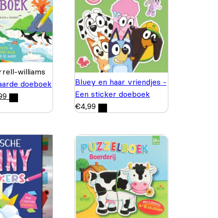
rell-williams
Bluey en haar vriendjes -
aarde doeboek
Een sticker doeboek
99
€
4,99