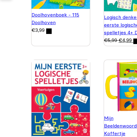
Doolhovenboek - 115
Logisch denke
Doolhoven
eerste logisch
€
3,99
spelletjes 4+ 
€
5,99
€
4,99
Mijn
Beeldenwoord
Koffertje