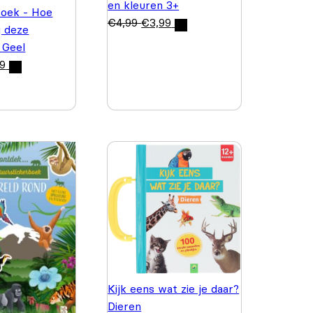
en kleuren 3+
boek - Hoe
€
4,99
€
3,99
j deze
 Geel
99
Kijk eens wat zie je daar?
Dieren