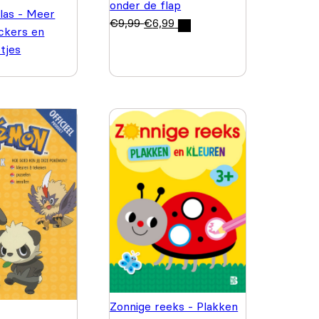
onder de flap
las - Meer
€
9,99
€
6,99
ickers en
etjes
Zonnige reeks - Plakken