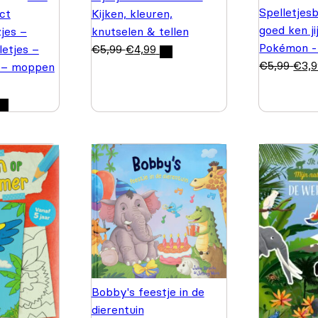
Spelletjes
ct
Kijken, kleuren,
goed ken ji
jes –
knutselen & tellen
Pokémon -
letjes –
€
5,99
€
4,99
€
5,99
€
3,
 – moppen
Bobby's feestje in de
dierentuin