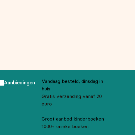
Vandaag besteld, dinsdag in
Aanbiedingen
huis
Gratis verzending vanaf 20
euro
Groot aanbod kinderboeken
1000+ unieke boeken