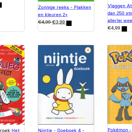
Vlaggen At
Zonnige reeks - Plakken
dan 250 st
en kleuren 2+
allerlei we
€
4,99
€
3,99
€
4,99
Pokémon -
Broek
Het
Nijntje - Doeboek 4 -