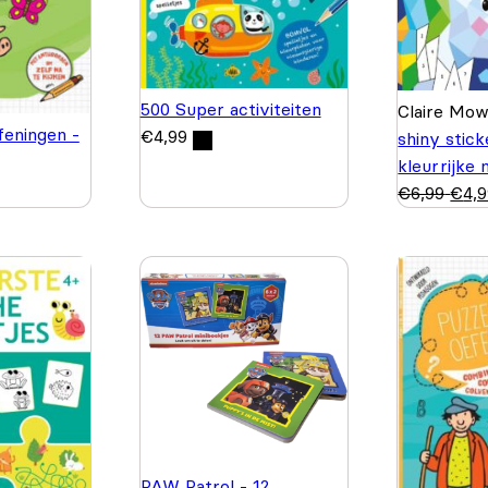
500 Super activiteiten
Claire Mo
feningen -
€
4,99
shiny stic
kleurrijke
€
6,99
€
4,
PAW Patrol - 12