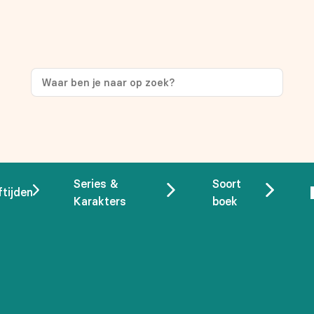
Series &
Soort
ftijden
Karakters
boek