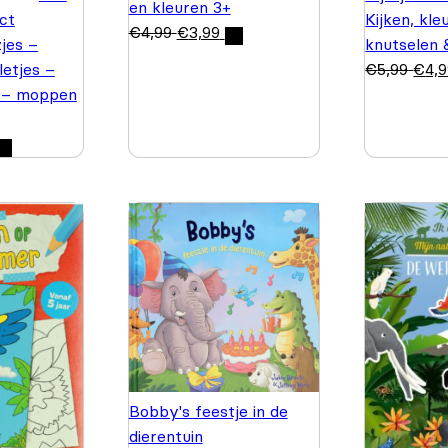
en kleuren 3+
ct
Kijken, kle
€
4,99
€
3,99
jes –
knutselen 
letjes –
€
5,99
€
4,
 – moppen
Bobby's feestje in de
dierentuin