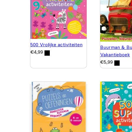
500 Vrolijke activiteiten
Buurman & Bu
€
4,99
Vakantieboek
€
5,99