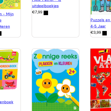
uitdeelboekjes
€
7,99
n - Mijn
Puzzels en
e
4-5 Jaar
Dieren
€
3,99
enboek