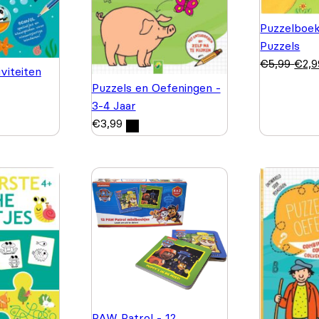
Puzzelboek
Puzzels
€
5,99
€
2,9
viteiten
Puzzels en Oefeningen -
3-4 Jaar
€
3,99
PAW Patrol - 12