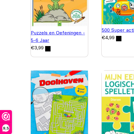
500 Super acti
Puzzels en Oefeningen -
€
4,99
5-6 Jaar
€
3,99
9,5