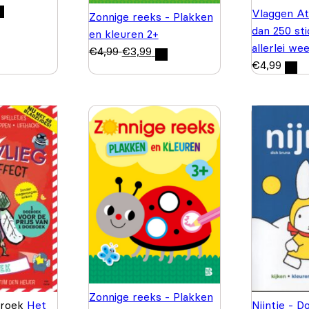
Vlaggen At
Zonnige reeks - Plakken
dan 250 st
en kleuren 2+
allerlei we
€
4,99
€
3,99
€
4,99
Zonnige reeks - Plakken
Broek
Het
Nijntje - D