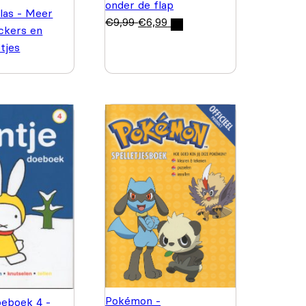
onder de flap
las - Meer
€
9,99
€
6,99
ickers en
etjes
Pokémon -
oeboek 4 -