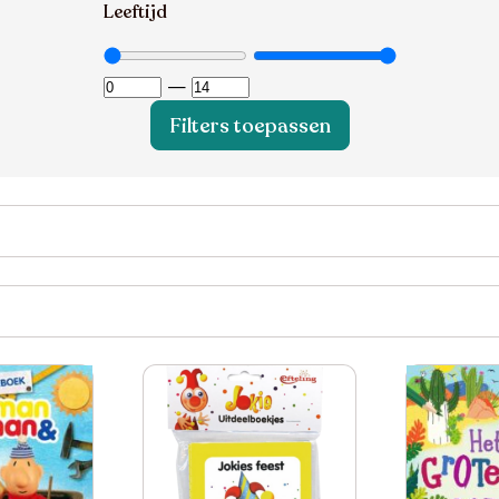
Leeftijd
—
Filters toepassen