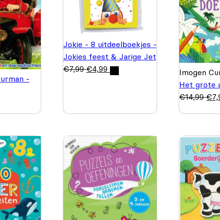
Jokie - 8 uitdeelboekjes -
Jokies feest & Jarige Jet
€
7,99
€
4,99
Imogen Cur
urman -
Het grote 
€
14,99
€
7,