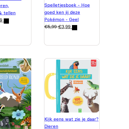
Spelletjesboek - Hoe
uren,
goed ken jij deze
& tellen
Pokémon - Geel
99
€
5,99
€
3,99
Kijk eens wat zie je daar?
Dieren