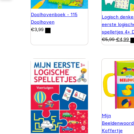
Doolhovenboek - 115
Logisch denke
Doolhoven
eerste logisch
€
3,99
spelletjes 4+ 
€
5,99
€
4,99
Mijn
Beeldenwoord
Koffertje