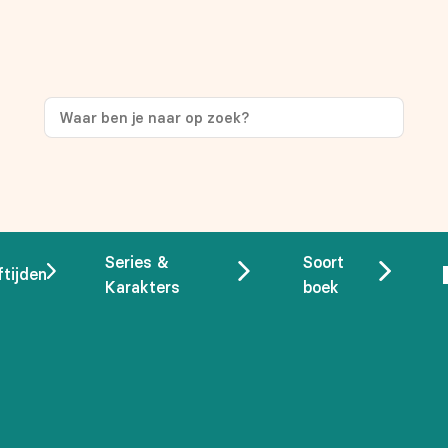
Series &
Soort
ftijden
Karakters
boek