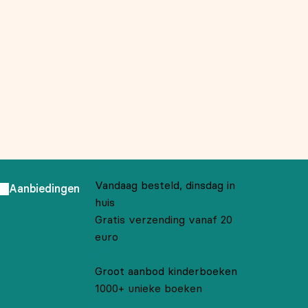
Vandaag besteld, dinsdag in
Aanbiedingen
huis
Gratis verzending vanaf 20
euro
Groot aanbod kinderboeken
1000+ unieke boeken