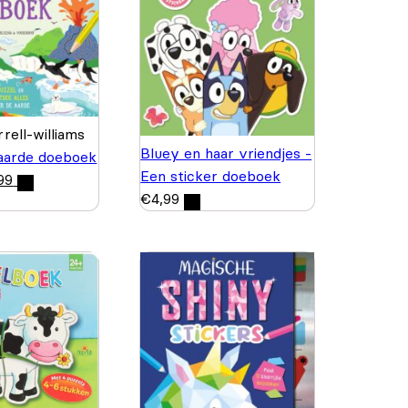
rell-williams
Bluey en haar vriendjes -
aarde doeboek
Een sticker doeboek
99
€
4,99