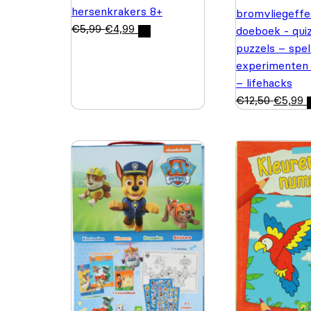
hersenkrakers 8+
bromvliegeffe
€
5,99
€
4,99
doeboek - quiz
puzzels – spel
experimenten
– lifehacks
€
12,50
€
5,99