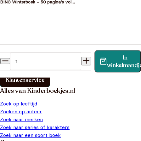
BING Winterboek – 50 pagina’s vol
met verhalen, puzzels en activiteiten
Heb je een vraag?
In
Vind binnen no-time antwoord op je vraag op onze
winkelmandj
klantenservice pagina.
Klantenservice
Alles van Kinderboekjes.nl
Zoek op leeftijd
Zoeken op auteur
Zoek naar merken
Zoek naar series of karakters
Zoek naar een soort boek