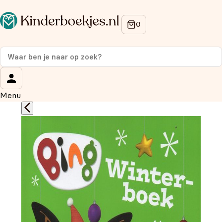
Op de hoogte blijven van onze acties?
Meld je aan voor onze nieuwsbrief en ontvang
10%
korting
op je eerste aankoop!
Wat is je voornaam?
*
Menu
Wat is je e-mailadres?
*
Aanmelden
We gebruiken je gegevens om contact op te nemen, in
overeenstemming met ons
privacybeleid.