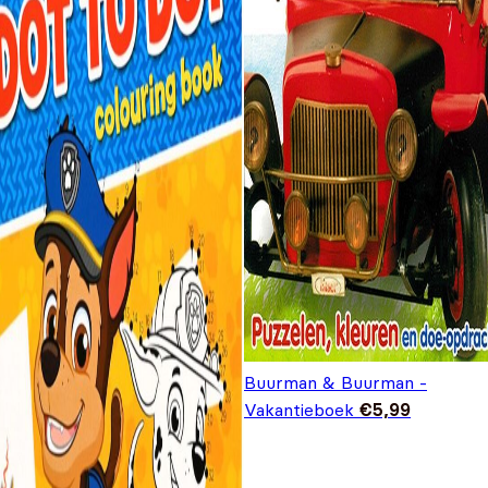
Buurman & Buurman -
Vakantieboek
€
5,99