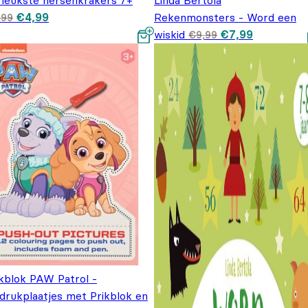
 leukste hersenkrakers 7+
Linda Bertola
Oorspronkelijke prijs
Huidige prijs is:
€
4,99
Rekenmonsters - Word een
,99
was: €5,99.
€4,99.
Oorspronkelijke
Huidige pr
wiskid
€
7,99
€
9,99
prijs was: €9,99
is: €7,99.
ikblok PAW Patrol -
tdrukplaatjes met Prikblok en