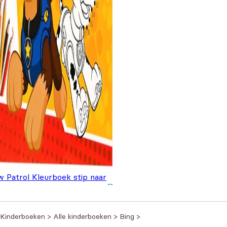
w Patrol Kleurboek stip naar
Oorspronkelijke prijs
Huidige prijs is:
p
€
2,50
€
3,00
was: €3,00.
€2,50.
Kinderboeken
>
Alle kinderboeken
>
Bing
>