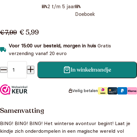
2 t/m 5 jaar
Doeboek
€ 5,99
€ 7,99
Voor 15:00 uur besteld, morgen in huis
Gratis
verzending vanaf 20 euro
In winkelmandje
BING Winterboek - 50 pagina's vol met verhalen, puzzels
en activiteiten aantal
Veilig betalen
Samenvatting
BING! BING! BING! Het winterse avontuur begint! Laat je
kindje zich onderdompelen in een magische wereld vol