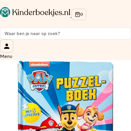
Op de hoogte blijven van onze acties?
Meld je aan voor onze nieuwsbrief en ontvang
10%
korting
op je eerste aankoop!
Wat is je voornaam?
*
Menu
Wat is je e-mailadres?
*
Aanmelden
We gebruiken je gegevens om contact op te nemen, in
overeenstemming met ons
privacybeleid.