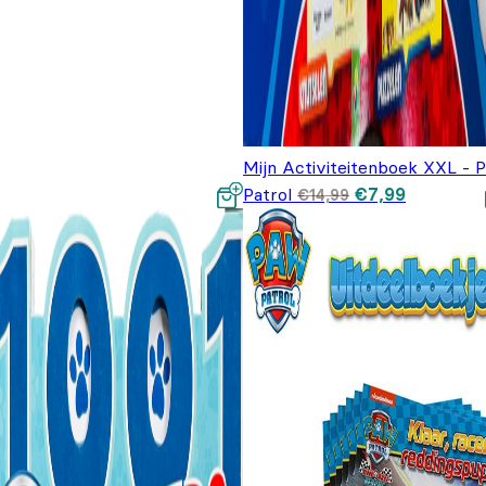
Mijn Activiteitenboek XXL - 
Oorspronkelijke
Huidige pr
Patrol
€
7,99
€
14,99
prijs was: €14,
is: €7,99.