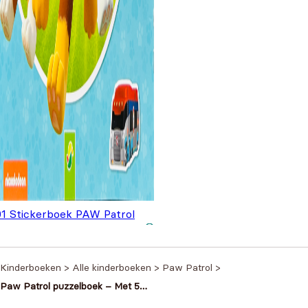
01 Stickerboek PAW Patrol
,99
Kinderboeken
>
Alle kinderboeken
>
Paw Patrol
>
Paw Patrol puzzelboek – Met 5
legpuzzels