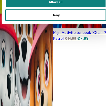
Allow all
Deny
Mijn Activiteitenboek XXL - 
Oorspronkelijke
Huidige pr
Patrol
€
7,99
€
14,99
prijs was: €14,
is: €7,99.