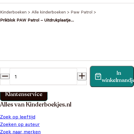
€3,00.
€2,50.
Kinderboeken
>
Alle kinderboeken
>
Paw Patrol
>
Prikblok PAW Patrol – Uitdrukplaatjes
met Prikblok en Prikpen Blauw
Heb je een vraag?
In
Vind binnen no-time antwoord op je vraag op onze
winkelmandj
klantenservice pagina.
Klantenservice
Alles van Kinderboekjes.nl
Zoek op leeftijd
Zoeken op auteur
Zoek naar merken