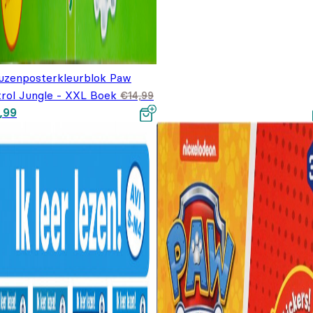
uzenposterkleurblok Paw
trol Jungle - XXL Boek
€
14,99
spronkelijke prijs was:
Huidige prijs is: €7,99.
,99
4,99.