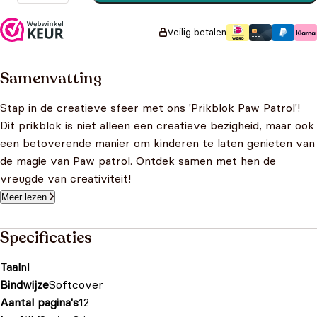
Prikpen Blauw aantal
Veilig betalen
Samenvatting
Stap in de creatieve sfeer met ons 'Prikblok Paw Patrol'!
Dit prikblok is niet alleen een creatieve bezigheid, maar ook
een betoverende manier om kinderen te laten genieten van
de magie van Paw patrol. Ontdek samen met hen de
vreugde van creativiteit!
Meer lezen
Specificaties
Taal
nl
Bindwijze
Softcover
Aantal pagina's
12