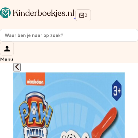
Op de hoogte blijven van onze acties?
Meld je aan voor onze nieuwsbrief en ontvang
10%
korting
op je eerste aankoop!
Wat is je voornaam?
*
Menu
Wat is je e-mailadres?
*
Aanmelden
We gebruiken je gegevens om contact op te nemen, in
overeenstemming met ons
privacybeleid.