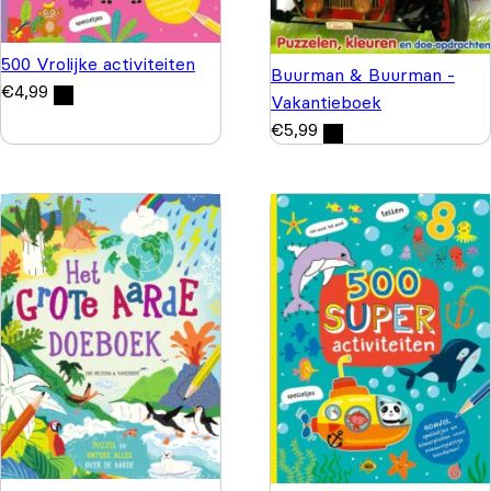
500 Vrolijke activiteiten
Buurman & Buurman -
€
4,99
Vakantieboek
€
5,99