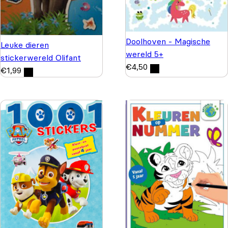
Doolhoven - Magische
Leuke dieren
wereld 5+
stickerwereld Olifant
€
4,50
€
1,99