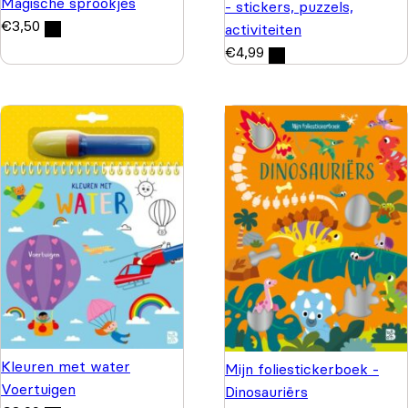
Magische sprookjes
- stickers, puzzels,
€
3,50
activiteiten
€
4,99
Kleuren met water
Mijn foliestickerboek -
Voertuigen
Dinosauriërs