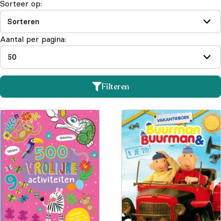
zorgvuldig samengestelde assortiment en laat
Sorteer op:
je betoveren door boeken die niet alleen
kleurrijk en boeiend zijn, maar ook educatief
en interactief. Deze boeken stimuleren niet
Aantal per pagina:
alleen de verbeeldingskracht maar bevorden
ook de taalvaardigheid van je kind. Ontdek
samen met je kleine lezer de vreugde van zelf
Filteren
lezen en beleef onvergetelijke momenten
met boeken die speciaal zijn uitgekozen om de
wereld van jouw 6 jarige te verrijken.