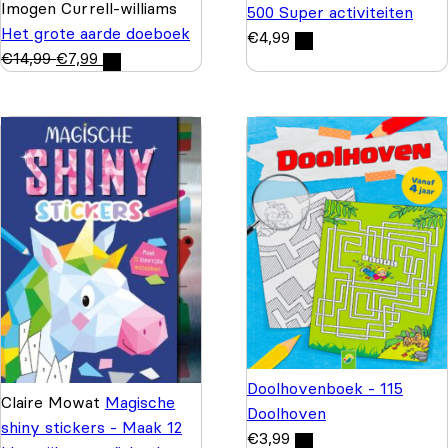
Imogen Currell-williams
500 Super activiteiten
Het grote aarde doeboek
€
4,99
€
14,99
€
7,99
Doolhovenboek - 115
Claire Mowat
Magische
Doolhoven
shiny stickers - Maak 12
€
3,99