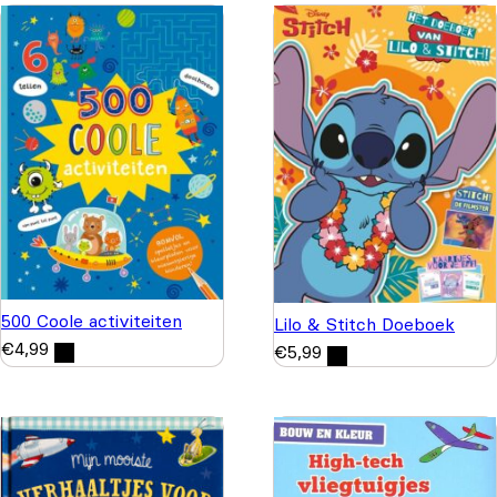
500 Coole activiteiten
Lilo & Stitch Doeboek
€
4,99
€
5,99