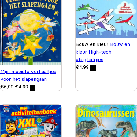
Bouw en kleur
Bouw en
kleur High-tech
vliegtuitgjes
€
4,99
Mijn mooiste verhaaltjes
voor het slapengaan
€
6,99
€
4,99