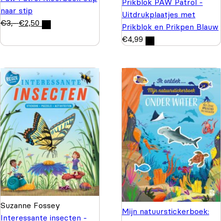
Prikblok PAW Patrol -
naar stip
Uitdrukplaatjes met
€
3,-
€
2,50
Prikblok en Prikpen Blauw
€
4,99
Suzanne Fossey
Mijn natuurstickerboek:
Interessante insecten -