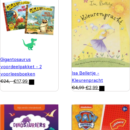
Gigantosaurus
voordeelpakket - 2
Isa Belletje -
voorleesboeken
Kleurenpracht
€
24,-
€
17,99
€
4,99
€
2,99