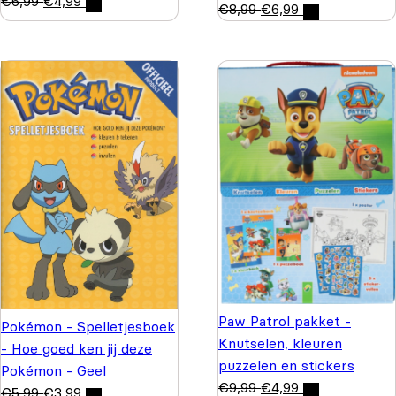
€
6,99
€
4,99
€
8,99
€
6,99
Paw Patrol pakket -
Pokémon - Spelletjesboek
Knutselen, kleuren
- Hoe goed ken jij deze
puzzelen en stickers
Pokémon - Geel
€
9,99
€
4,99
€
5,99
€
3,99