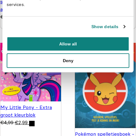
stickers, puzzels,
lijn is een stip die uit
services.
activiteiten
wandelen ging - een boek
€
4,99
vol tips en tekenplezier
€
9,99
€
7,99
Show details
Allow all
Deny
My Little Pony - Extra
groot kleurblok
€
4,99
€
2,99
Pokémon spelletjesboek -