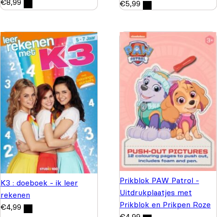
€
8,99
€
5,99
Prikblok PAW Patrol -
K3 : doeboek - ik leer
Uitdrukplaatjes met
rekenen
Prikblok en Prikpen Roze
€
4,99
€
4,99