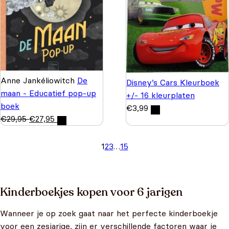
Anne Jankéliowitch
De
Disney’s Cars Kleurboek
maan - Educatief pop-up
+/- 16 kleurplaten
boek
€
3,99
€
29,95
€
27,95
1
2
3
…
15
Kinderboekjes kopen voor 6 jarigen
Wanneer je op zoek gaat naar het perfecte kinderboekje
voor een zesjarige, zijn er verschillende factoren waar je