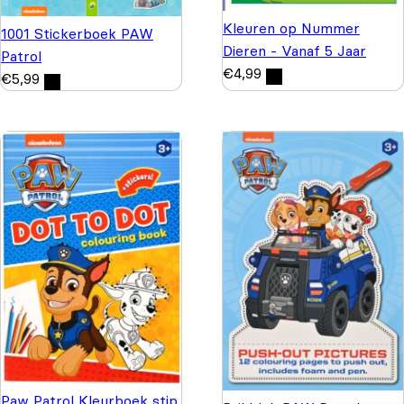
Kleuren op Nummer
1001 Stickerboek PAW
Dieren - Vanaf 5 Jaar
Patrol
€
4,99
€
5,99
Paw Patrol Kleurboek stip