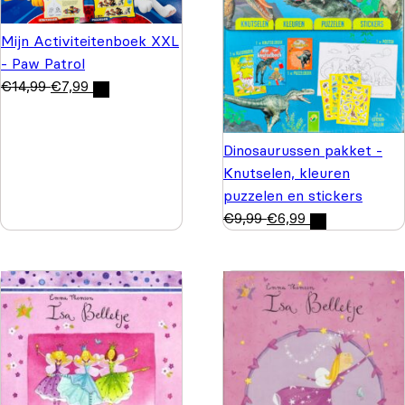
Mijn Activiteitenboek XXL
- Paw Patrol
€
14,99
€
7,99
Dinosaurussen pakket -
Knutselen, kleuren
puzzelen en stickers
€
9,99
€
6,99