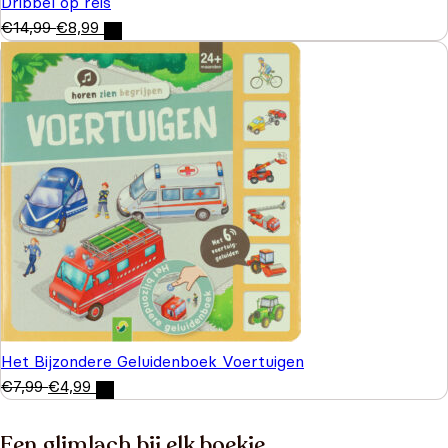
Dribbel op reis
€
14,99
€
8,99
Het Bijzondere Geluidenboek Voertuigen
€
7,99
€
4,99
Een glimlach bij elk boekje…