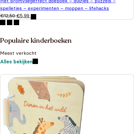
Het bromvliegeffect doeboek – quizjes – puzzels –
spelletjes – experimenten – moppen – lifehacks
€
12,50
€
5,99
Populaire kinderboeken
Meest verkocht
Alles bekijken