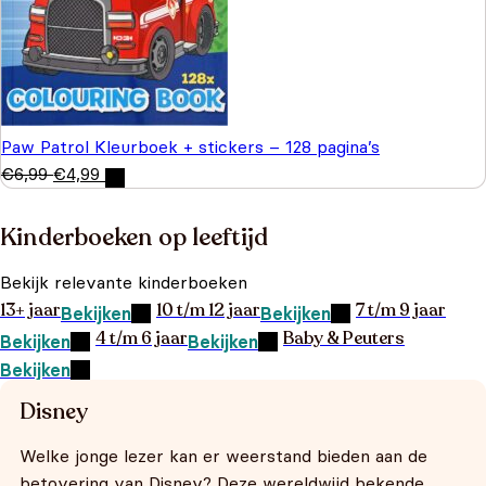
Paw Patrol Kleurboek + stickers – 128 pagina’s
€
6,99
€
4,99
Kinderboeken op leeftijd
Bekijk relevante kinderboeken
13+ jaar
10 t/m 12 jaar
7 t/m 9 jaar
Bekijken
Bekijken
4 t/m 6 jaar
Baby & Peuters
Bekijken
Bekijken
Bekijken
Disney
Welke jonge lezer kan er weerstand bieden aan de
betovering van Disney? Deze wereldwijd bekende