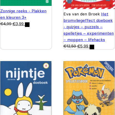
Zonnige reeks - Plakken
Eva van den Broek
Het
en kleuren 3+
bromvliegeffect doeboek
€
4,99
€
3,99
- quizjes – puzzels –
spelletjes – experimenten
– moppen – lifehacks
€
12,50
€
5,99