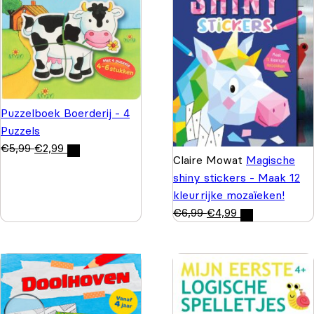
Puzzelboek Boerderij - 4
Puzzels
€
5,99
€
2,99
Claire Mowat
Magische
shiny stickers - Maak 12
kleurrijke mozaïeken!
€
6,99
€
4,99