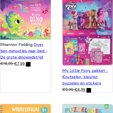
Rhiannon Fielding
Over
tien minuutjes naar bed -
De grote dinowedstrijd
€
16,99
€
7,99
My Little Pony pakket -
Knutselen, kleuren
puzzelen en stickers
€
9,99
€
4,99