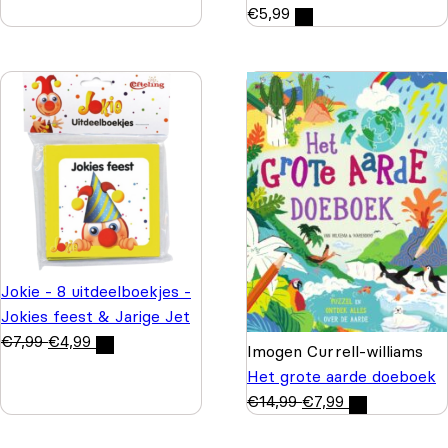
€
5,99
Jokie - 8 uitdeelboekjes -
Jokies feest & Jarige Jet
€
7,99
€
4,99
Imogen Currell-williams
Het grote aarde doeboek
€
14,99
€
7,99