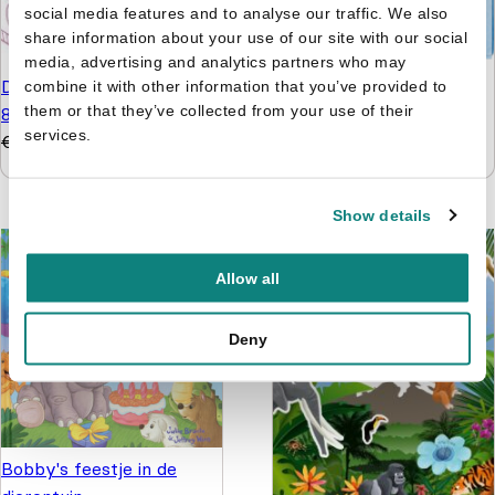
social media features and to analyse our traffic. We also
share information about your use of our site with our social
media, advertising and analytics partners who may
Paw Patrol pakket -
De leukste hersenkrakers
combine it with other information that you’ve provided to
Knutselen, kleuren
them or that they’ve collected from your use of their
8+
puzzelen en stickers
services.
€
5,99
€
4,99
€
9,99
€
4,99
Show details
Allow all
Deny
Bobby's feestje in de