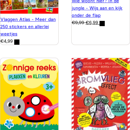
Wie woont hier? In de
jungle - Wijs aan en kijk
onder de flap
Vlaggen Atlas - Meer dan
€
9,99
€
6,99
250 stickers en allerlei
weetjes
€
4,99