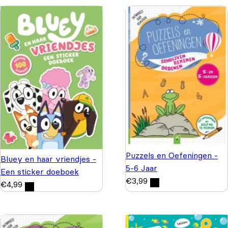
Puzzels en Oefeningen -
Bluey en haar vriendjes -
5-6 Jaar
Een sticker doeboek
€
3,99
€
4,99