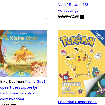
Vanaf 5 jaar - 128
verrassingen
€
3,99
€
2,99
Elke Doelman
Kleine Giraf
speelt verstoppertje
kartonboekje - Vrolijk
dierenverhaal
Pokémon Stickerboek
€
4,99