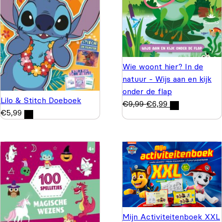
Wie woont hier? In de
natuur - Wijs aan en kijk
onder de flap
Lilo & Stitch Doeboek
€
9,99
€
6,99
€
5,99
Mijn Activiteitenboek XXL