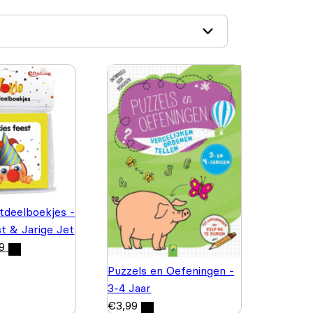
itdeelboekjes -
st & Jarige Jet
9
Puzzels en Oefeningen -
3-4 Jaar
€
3,99