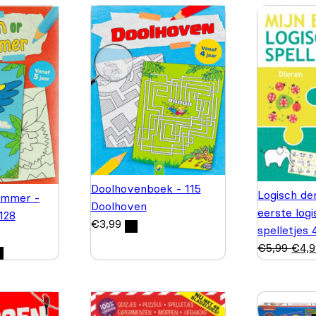
Doolhovenboek - 115
Logisch de
ummer -
Doolhoven
eerste log
 128
€
3,99
spelletjes 
€
5,99
€
4,