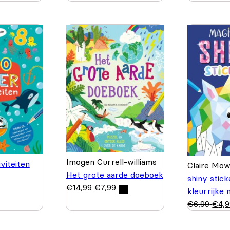
Imogen Currell-williams
viteiten
Claire Mo
Het grote aarde doeboek
shiny stic
€
14,99
€
7,99
kleurrijke
€
6,99
€
4,