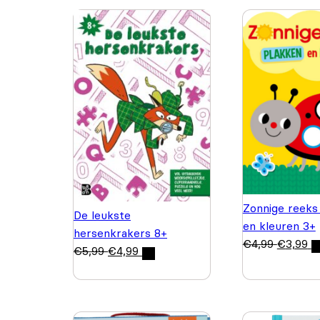
Zonnige reeks
De leukste
en kleuren 3+
hersenkrakers 8+
€
4,99
€
3,99
€
5,99
€
4,99