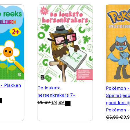
 - Plakken
De leukste
Pokémon -
hersenkrakers 7+
Spelletjes
€
5,99
€
4,99
goed ken ji
Pokémon -
€
5,99
€
3,