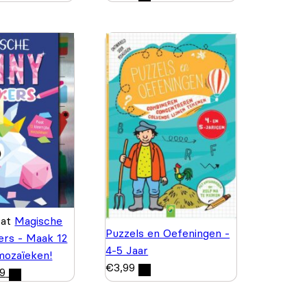
wat
Magische
Puzzels en Oefeningen -
kers - Maak 12
4-5 Jaar
 mozaïeken!
€
3,99
99