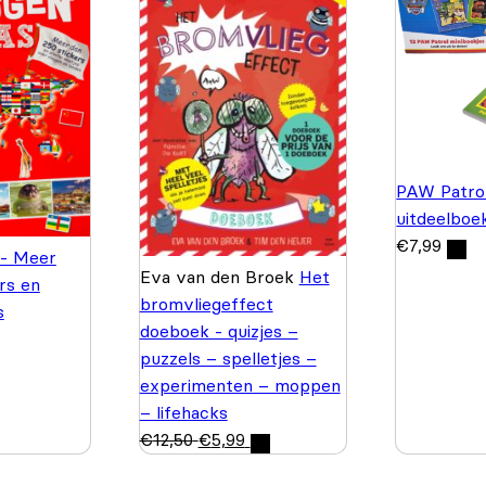
PAW Patrol
uitdeelboe
€
7,99
 - Meer
Eva van den Broek
Het
rs en
bromvliegeffect
s
doeboek - quizjes –
puzzels – spelletjes –
experimenten – moppen
– lifehacks
€
12,50
€
5,99