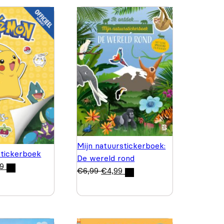
Mijn natuurstickerboek:
tickerboek
De wereld rond
99
€
6,99
€
4,99