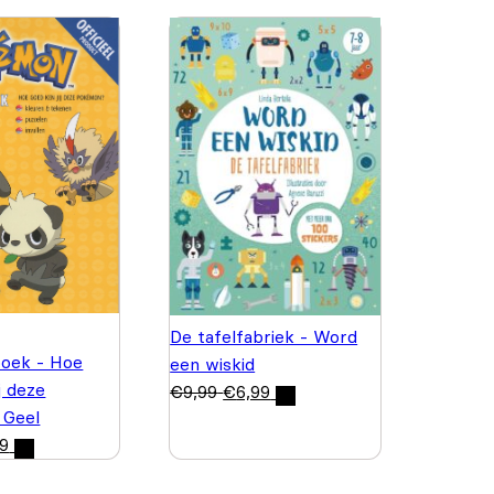
De tafelfabriek - Word
boek - Hoe
een wiskid
j deze
€
9,99
€
6,99
 Geel
99