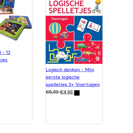
 - 12
kjes
Logisch denken - Mijn
eerste logische
spelletjes 3+ Voertuigen
€
5,99
€
4,99