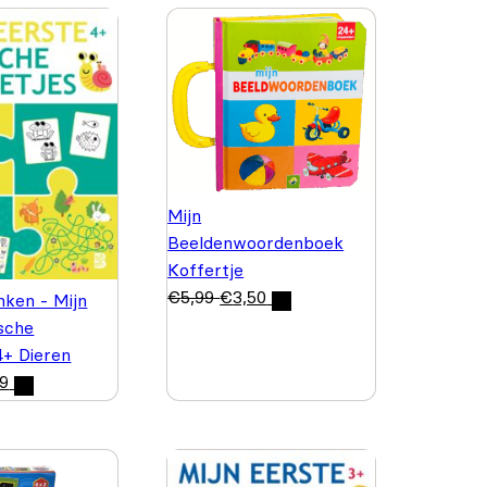
Mijn
Beeldenwoordenboek
Koffertje
€
5,99
€
3,50
nken - Mijn
ische
4+ Dieren
99