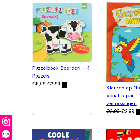
Puzzelboek Boerderij - 4
Puzzels
€
5,99
€
2,99
Kleuren op N
Vanaf 5 jaar -
verrassingen
€
3,99
€
2,99
9,5