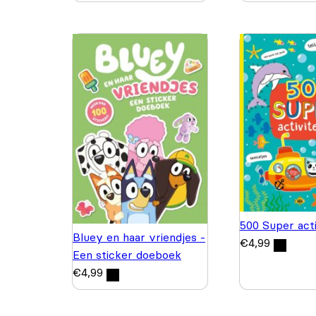
500 Super acti
Bluey en haar vriendjes -
€
4,99
Een sticker doeboek
€
4,99