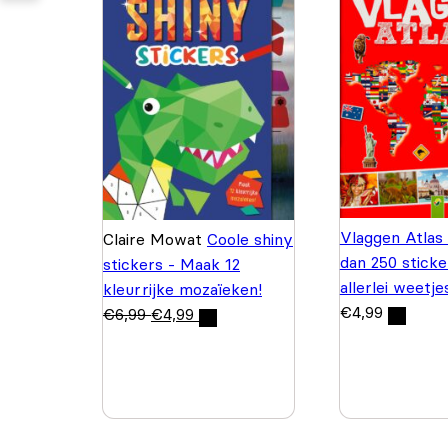
Vlaggen Atlas
Claire Mowat
Coole shiny
dan 250 sticke
stickers - Maak 12
allerlei weetje
kleurrijke mozaïeken!
€
4,99
€
6,99
€
4,99