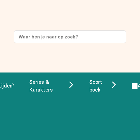
Series &
Soort
tijden
Karakters
boek