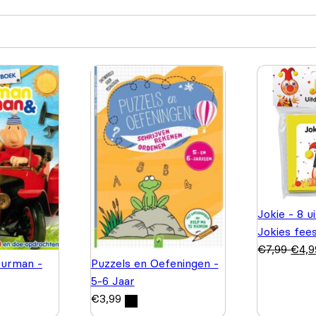
Jokie - 8 u
Jokies fee
€
7,99
€
4,9
urman -
Puzzels en Oefeningen -
5-6 Jaar
€
3,99