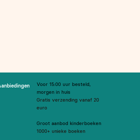
Voor 15:00 uur besteld,
Aanbiedingen
morgen in huis
Gratis verzending vanaf 20
euro
Groot aanbod kinderboeken
1000+ unieke boeken