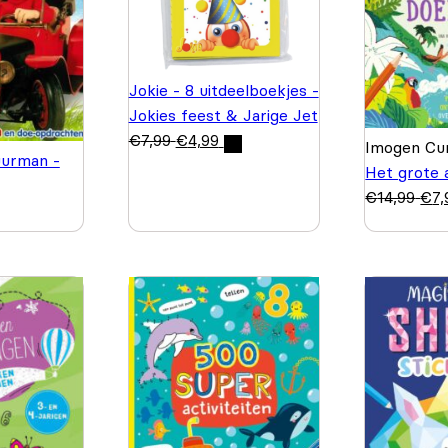
Jokie - 8 uitdeelboekjes -
Jokies feest & Jarige Jet
€
7,99
€
4,99
Imogen Cur
urman -
Het grote 
€
14,99
€
7,