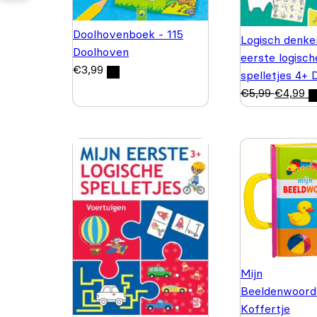
Doolhovenboek - 115
Logisch denke
Doolhoven
eerste logisch
€
3,99
spelletjes 4+ 
€
5,99
€
4,99
Mijn
Beeldenwoord
Koffertje