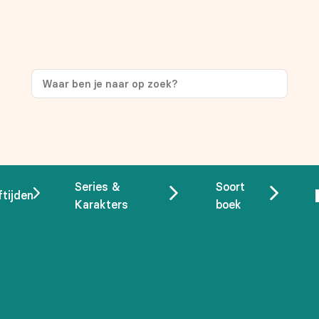
Series &
Soort
ftijden
Karakters
boek