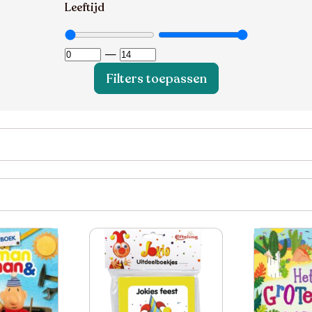
Leeftijd
—
Filters toepassen