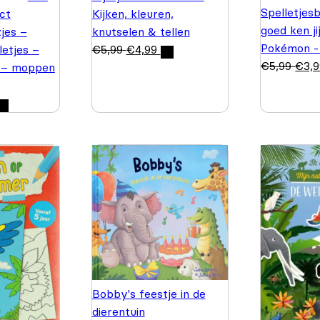
Spelletjes
ct
Kijken, kleuren,
goed ken ji
jes –
knutselen & tellen
Pokémon -
letjes –
€
5,99
€
4,99
€
5,99
€
3,
 – moppen
Bobby's feestje in de
dierentuin