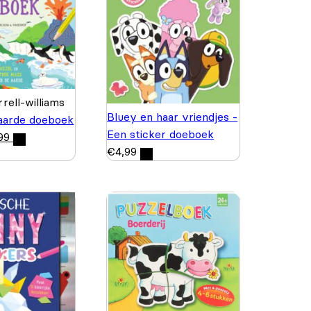
rell-williams
Bluey en haar vriendjes -
aarde doeboek
Een sticker doeboek
99
€
4,99