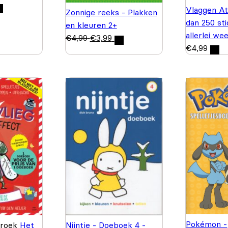
Vlaggen At
Zonnige reeks - Plakken
dan 250 st
en kleuren 2+
allerlei we
€
4,99
€
3,99
€
4,99
Pokémon -
Broek
Het
Nijntje - Doeboek 4 -