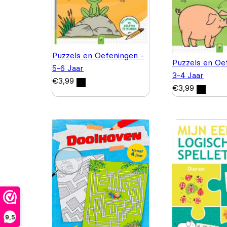
Puzzels en Oefeningen -
Puzzels en Oe
5-6 Jaar
3-4 Jaar
€
3,99
€
3,99
9,5