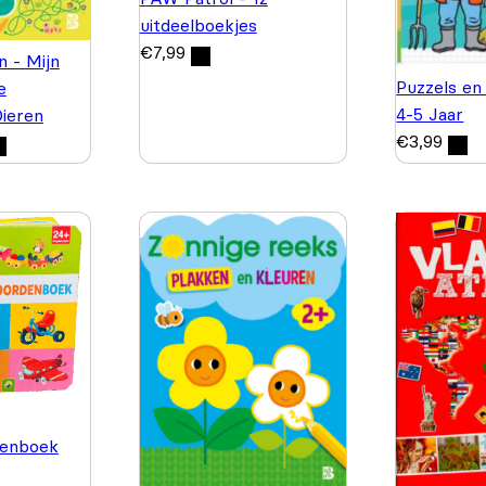
uitdeelboekjes
€
7,99
n - Mijn
Puzzels en
e
4-5 Jaar
Dieren
€
3,99
enboek