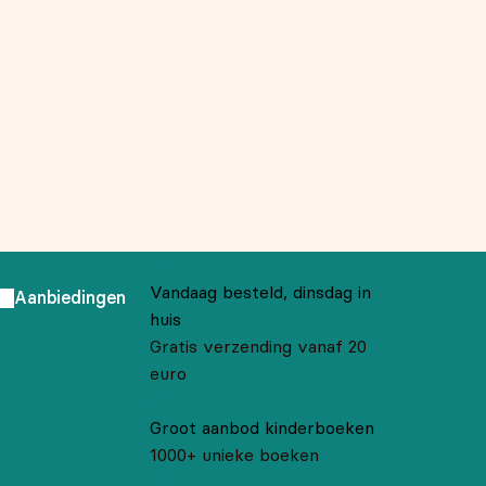
Vandaag besteld, dinsdag in
Aanbiedingen
huis
Gratis verzending vanaf 20
euro
Groot aanbod kinderboeken
1000+ unieke boeken