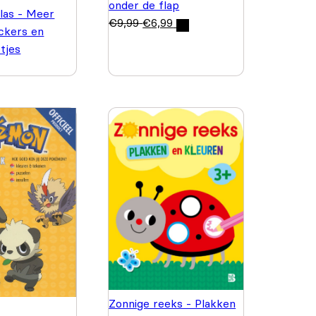
onder de flap
las - Meer
€
9,99
€
6,99
ickers en
etjes
Zonnige reeks - Plakken