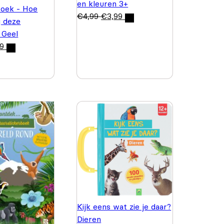
en kleuren 3+
boek - Hoe
€
4,99
€
3,99
j deze
 Geel
99
Kijk eens wat zie je daar?
Dieren