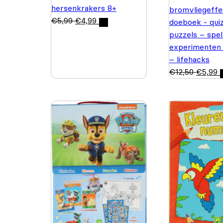
hersenkrakers 8+
bromvliegeffe
€
5,99
€
4,99
doeboek - quiz
puzzels – spel
experimenten
– lifehacks
€
12,50
€
5,99