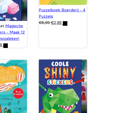
Puzzelboek Boerderij - 4
Puzzels
€
5,99
€
2,99
wat
Magische
kers - Maak 12
 mozaïeken!
99