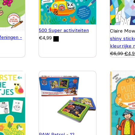
500 Super activiteiten
Claire Mo
feningen -
€
4,99
shiny stic
kleurrijke
€
6,99
€
4,
PAW Patrol - 12