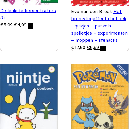
De leukste hersenkrakers
Eva van den Broek
Het
8+
bromvliegeffect doeboek
€
5,99
€
4,99
- quizjes – puzzels –
spelletjes – experimenten
– moppen – lifehacks
€
12,50
€
5,99