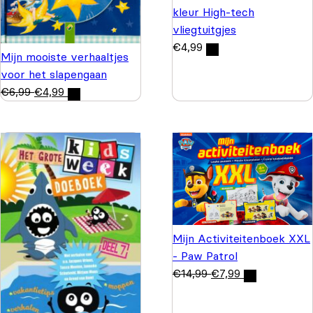
kleur High-tech
vliegtuitgjes
€
4,99
Mijn mooiste verhaaltjes
voor het slapengaan
€
6,99
€
4,99
Mijn Activiteitenboek XXL
- Paw Patrol
€
14,99
€
7,99