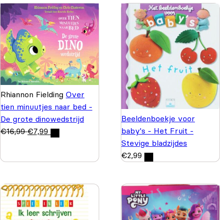
Rhiannon Fielding
Over
tien minuutjes naar bed -
Beeldenboekje voor
De grote dinowedstrijd
baby's - Het Fruit -
€
16,99
€
7,99
Stevige bladzijdes
€
2,99