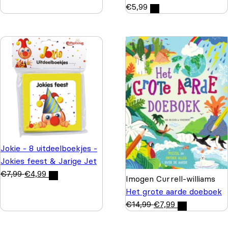
€
5,99
Jokie - 8 uitdeelboekjes -
Jokies feest & Jarige Jet
€
7,99
€
4,99
Imogen Currell-williams
Het grote aarde doeboek
€
14,99
€
7,99