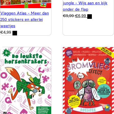
jungle - Wijs aan en kijk
onder de flap
Vlaggen Atlas - Meer dan
€
9,99
€
6,99
250 stickers en allerlei
weetjes
€
4,99