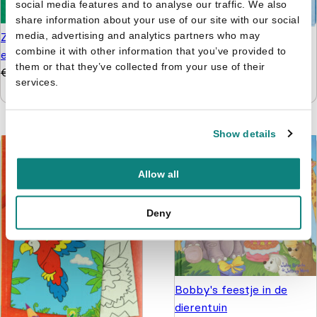
social media features and to analyse our traffic. We also
share information about your use of our site with our social
media, advertising and analytics partners who may
Zonnige reeks - Plakken
Paw Patrol pakket -
combine it with other information that you’ve provided to
en kleuren 3+
Knutselen, kleuren
them or that they’ve collected from your use of their
€
4,99
€
3,99
puzzelen en stickers
services.
€
9,99
€
4,99
Show details
Allow all
Deny
Bobby's feestje in de
dierentuin