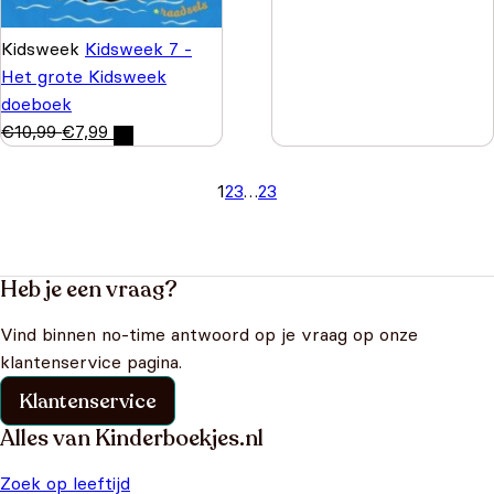
Kidsweek
Kidsweek 7 -
Het grote Kidsweek
doeboek
€
10,99
€
7,99
1
2
3
…
23
Heb je een vraag?
Vind binnen no-time antwoord op je vraag op onze
klantenservice pagina.
Klantenservice
Alles van Kinderboekjes.nl
Zoek op leeftijd