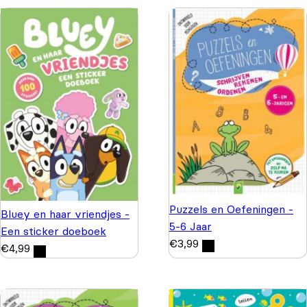
Puzzels en Oefeningen -
Bluey en haar vriendjes -
5-6 Jaar
Een sticker doeboek
€
3,99
€
4,99