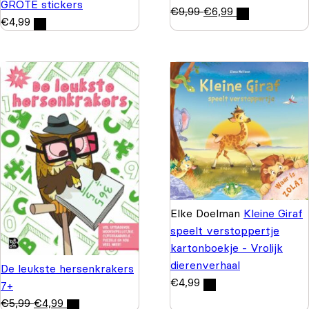
GROTE stickers
€
9,99
€
6,99
€
4,99
Elke Doelman
Kleine Giraf
speelt verstoppertje
kartonboekje - Vrolijk
dierenverhaal
De leukste hersenkrakers
€
4,99
7+
€
5,99
€
4,99