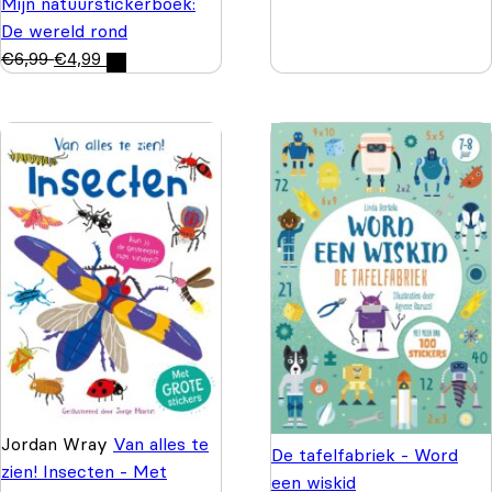
Mijn natuurstickerboek:
De wereld rond
€
6,99
€
4,99
Jordan Wray
Van alles te
De tafelfabriek - Word
zien! Insecten - Met
een wiskid