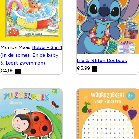
Monica Maas
Bobbi - 3 in 1
(In de zomer, En de baby
Lilo & Stitch Doeboek
& Leert zwemmen)
€
5,99
€
4,99