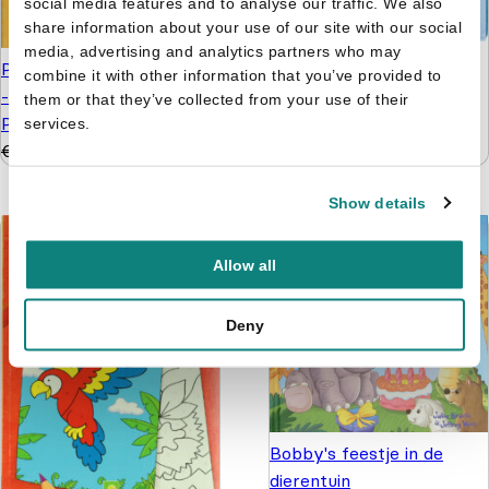
social media features and to analyse our traffic. We also
share information about your use of our site with our social
media, advertising and analytics partners who may
Paw Patrol pakket -
Pokémon - Spelletjesboek
combine it with other information that you’ve provided to
Knutselen, kleuren
- Hoe goed ken jij deze
them or that they’ve collected from your use of their
puzzelen en stickers
Pokémon - Geel
services.
€
9,99
€
4,99
€
5,99
€
3,99
Show details
Allow all
Deny
Bobby's feestje in de
dierentuin