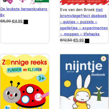
De leukste hersenkrakers
Eva van den Broek
Het
8+
bromvliegeffect doeboek
€
5,99
€
4,99
- quizjes – puzzels –
spelletjes – experimenten
– moppen – lifehacks
€
12,50
€
5,99