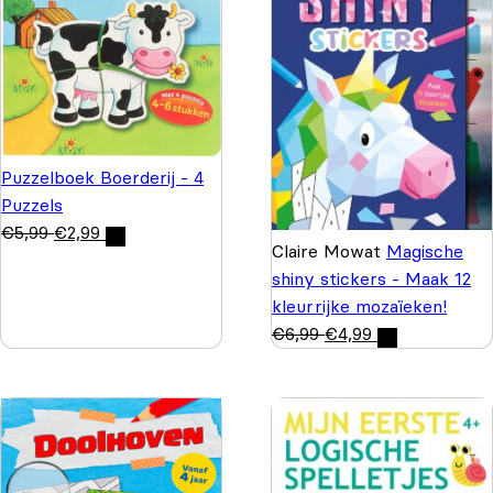
Puzzelboek Boerderij - 4
Puzzels
€
5,99
€
2,99
Claire Mowat
Magische
shiny stickers - Maak 12
kleurrijke mozaïeken!
€
6,99
€
4,99