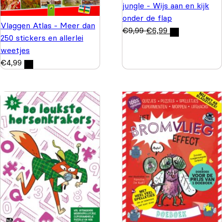
jungle - Wijs aan en kijk
onder de flap
Vlaggen Atlas - Meer dan
€
9,99
€
6,99
250 stickers en allerlei
weetjes
€
4,99