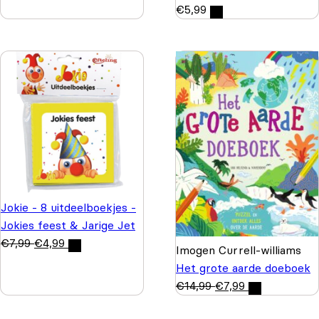
€
5,99
Jokie - 8 uitdeelboekjes -
Jokies feest & Jarige Jet
€
7,99
€
4,99
Imogen Currell-williams
Het grote aarde doeboek
€
14,99
€
7,99