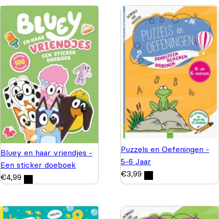
Puzzels en Oefeningen -
Bluey en haar vriendjes -
5-6 Jaar
Een sticker doeboek
€
3,99
€
4,99