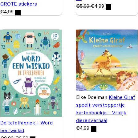
GROTE stickers
€
5,99
€
4,99
€
4,99
Elke Doelman
Kleine Giraf
speelt verstoppertje
kartonboekje - Vrolijk
dierenverhaal
De tafelfabriek - Word
€
4,99
een wiskid
€
9,99
€
6,99