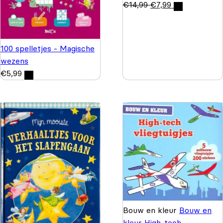
€
14,99
€
7,99
100 spelletjes - Magische
wezens
€
5,99
Bouw en kleur
Bouw en
kleur High-tech