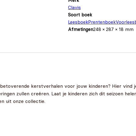
Merk
Clavis
Soort boek
Leesboek
Prentenboek
Voorlees
Afmetingen
248 × 287 × 18 mm
s
 betoverende kerstverhalen voor jouw kinderen? Hier vind j
neringen zullen creëren. Laat je kinderen zich dit seizoen h
 uit onze collectie.