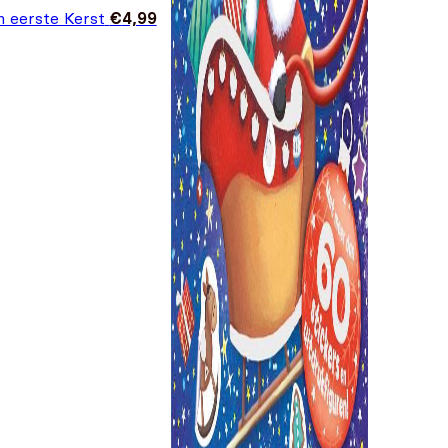
n eerste Kerst
€
4,99