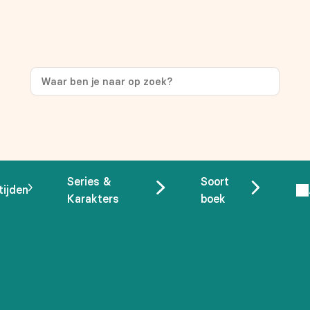
ng
op je eerste aankoop!
Series &
Soort
tijden
Karakters
boek
 overeenstemming met ons
privacybeleid.