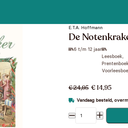
E.T.A. Hoffmann
De Notenkrak
6 t/m 12 jaar
Leesboek,
Prentenboek
Voorleesbo
€ 14,95
€ 24,95
Vandaag besteld, overmo
De Notenkraker aantal