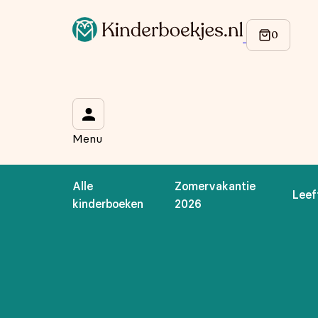
Op de hoogte blijven van onze acties?
Meld je aan voor onze nieuwsbrief en ontvang
10% korti
Wat is je voornaam?
*
Menu
Wat is je e-mailadres?
*
Alle
Zomervakantie
Leef
Aanmelden
kinderboeken
2026
We gebruiken je gegevens om contact op te nemen, in