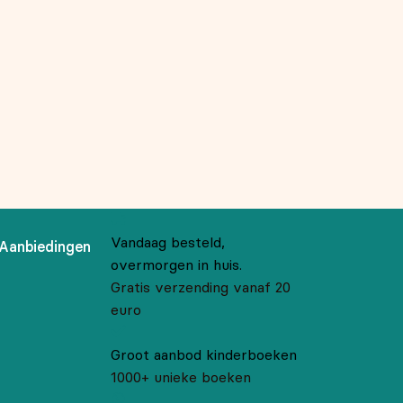
Vandaag besteld,
Aanbiedingen
overmorgen in huis.
Gratis verzending vanaf 20
euro
Groot aanbod kinderboeken
1000+ unieke boeken