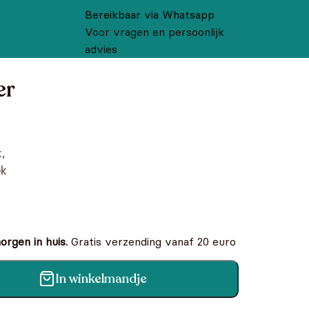
Bereikbaar via Whatsapp
Voor vragen en persoonlijk
advies
er
,
ek
rgen in huis.
Gratis verzending vanaf 20 euro
In winkelmandje