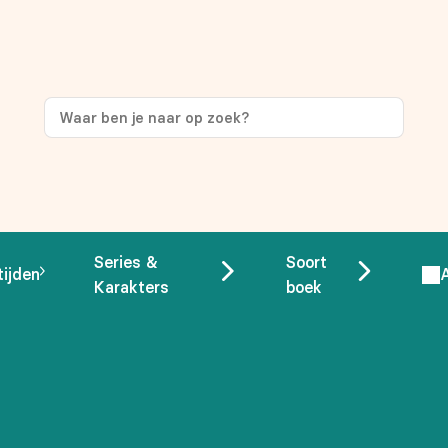
ng
op je eerste aankoop!
Series &
Soort
tijden
Karakters
boek
 overeenstemming met ons
privacybeleid.