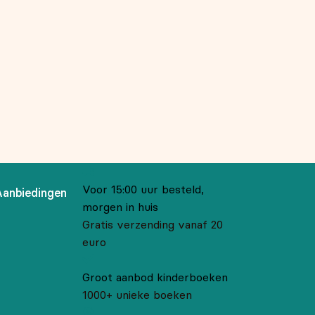
Voor 15:00 uur besteld,
Aanbiedingen
morgen in huis
Gratis verzending vanaf 20
euro
Groot aanbod kinderboeken
1000+ unieke boeken