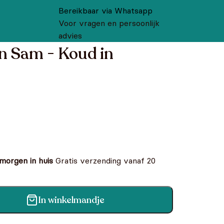
Bereikbaar via Whatsapp
Voor vragen en persoonlijk
advies
 Sam - Koud in
 morgen in huis
Gratis verzending vanaf 20
In winkelmandje
n Piekepolder aantal