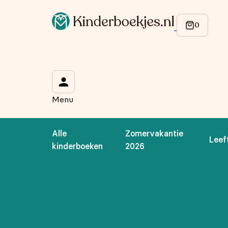
Op de hoogte blijven van onze acties?
Meld je aan voor onze nieuwsbrief en ontvang
10% korti
Wat is je voornaam?
*
Menu
Wat is je e-mailadres?
*
Alle
Zomervakantie
Leef
Aanmelden
kinderboeken
2026
We gebruiken je gegevens om contact op te nemen, in