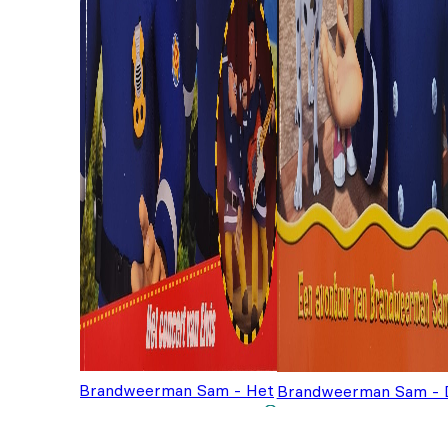
Brandweerman Sam - Het
Brandweerman Sam - 
concert van Elvis
€
3,99
Reddingshond
€
3,99