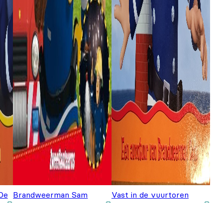
De
Brandweerman Sam
Vast in de vuurtoren
Zweeflantaarns
€
3,99
€
3,99