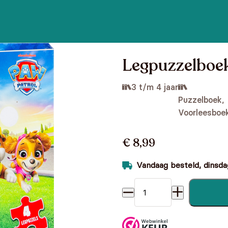
Legpuzzelboek
3 t/m 4 jaar
Puzzelboek,
Voorleesboe
€ 8,99
Vandaag besteld, dinsdag
Legpuzzelboek Paw Patrol a