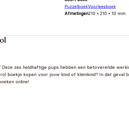
Puzzelboek
Voorleesboek
Afmetingen
210 × 210 × 10 mm
ol
? Deze zes heldhaftige pups hebben een betoverende werkin
ol boekje kopen voor jouw kind of kleinkind? In dat geval be
boeken online!