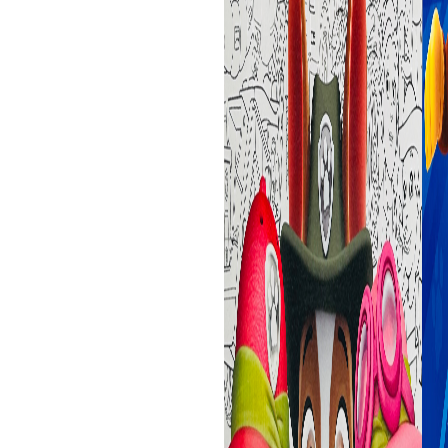
ijs
.