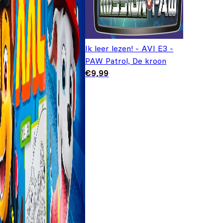
Ik leer lezen! - AVI E3 -
PAW Patrol, De kroon
€
9,99