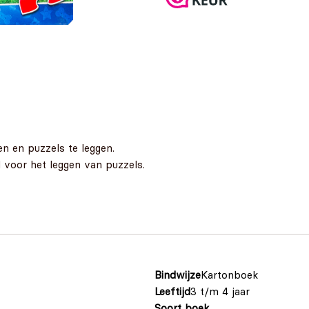
en en puzzels te leggen.
 voor het leggen van puzzels.
Bindwijze
Kartonboek
Leeftijd
3 t/m 4 jaar
Soort boek