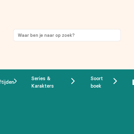
ng
op je eerste aankoop!
Series &
Soort
ftijden
Karakters
boek
 overeenstemming met ons
privacybeleid.