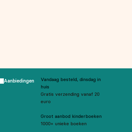
Vandaag besteld, dinsdag in
Aanbiedingen
huis
Gratis verzending vanaf 20
euro
Groot aanbod kinderboeken
1000+ unieke boeken