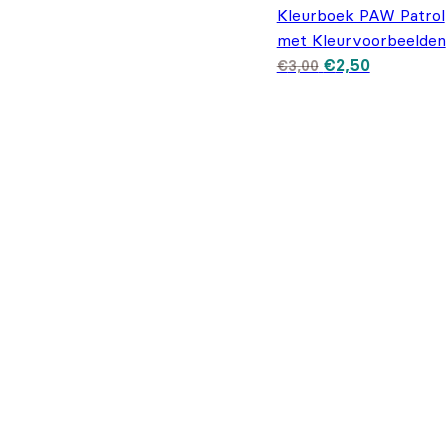
Kleurboek PAW Patrol
met Kleurvoorbeelden
Oorspronkelijke
Huidige pr
€
2,50
€
3,00
prijs was: €3,00
is: €2,50.