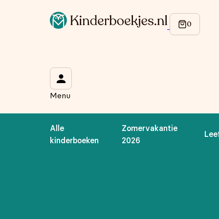
Op de hoogte blijven van onze acties?
Meld je aan voor onze nieuwsbrief en ontvang
10% korti
Wat is je voornaam?
*
Menu
Wat is je e-mailadres?
*
Alle
Zomervakantie
Lee
Aanmelden
kinderboeken
2026
We gebruiken je gegevens om contact op te nemen, in