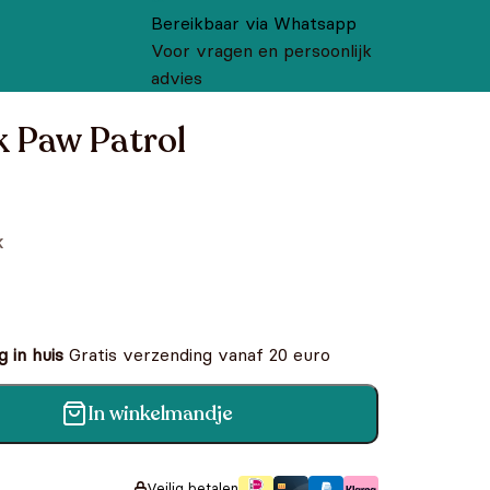
Bereikbaar via Whatsapp
Voor vragen en persoonlijk
advies
 Paw Patrol
k
 in huis
Gratis verzending vanaf 20 euro
In winkelmandje
antal
Veilig betalen