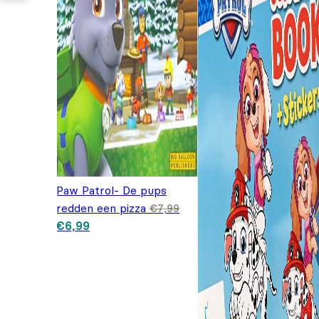
Paw Patrol- De pups
redden een pizza
€
7,99
Oorspronkelijke prijs
Huidige prijs is:
€
6,99
was: €7,99.
€6,99.