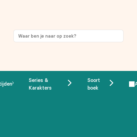
ng
op je eerste aankoop!
Series &
Soort
tijden
Karakters
boek
 overeenstemming met ons
privacybeleid.