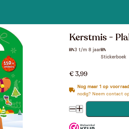
Kerstmis - Pla
3 t/m 8 jaar
Stickerboek
€ 3,99
Nog maar 1 op voorraa
nodig? Neem contact op
Kerstmis - Plak en kleur (m