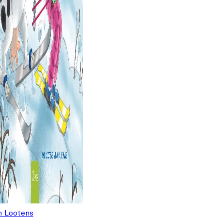
prijs was:
prijs is:
€5,99.
€4,99.
 Lootens