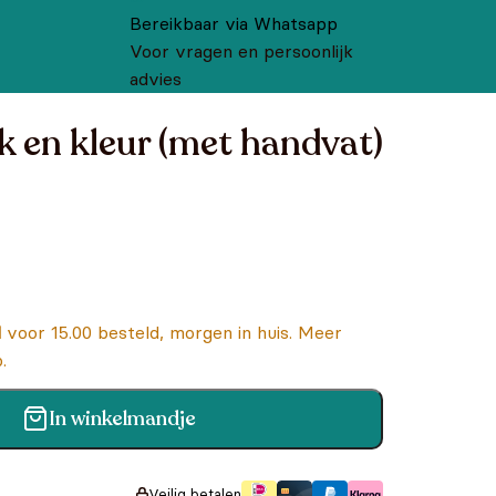
Bereikbaar via Whatsapp
Voor vragen en persoonlijk
advies
k en kleur (met handvat)
d
voor 15.00 besteld, morgen in huis. Meer
.
In winkelmandje
et handvat) aantal
Veilig betalen