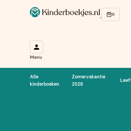
Op de hoogte blijven van onze acties?
Meld je aan voor onze nieuwsbrief en ontvang
10% korti
Wat is je voornaam?
*
Menu
Wat is je e-mailadres?
*
Alle
Zomervakantie
Leef
Aanmelden
kinderboeken
2026
We gebruiken je gegevens om contact op te nemen, in