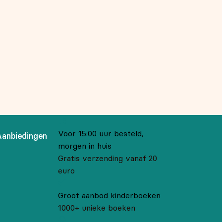
Voor 15:00 uur besteld,
Aanbiedingen
morgen in huis
Gratis verzending vanaf 20
euro
Groot aanbod kinderboeken
1000+ unieke boeken