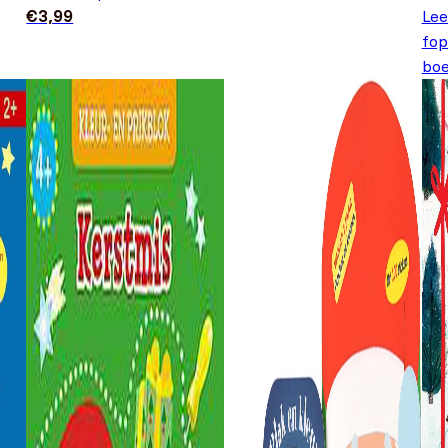
€
3,99
Lee
fop
boe