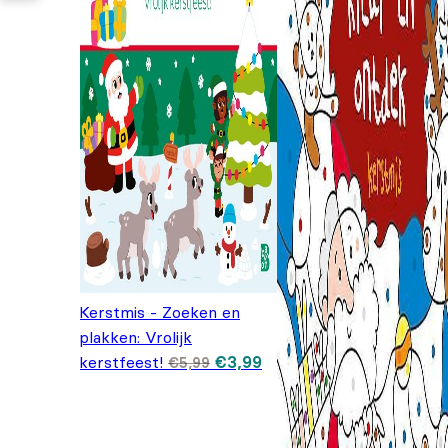
Kerstmis - Zoeken en
plakken: Vrolijk
Oorspronkelijke prijs was: €5
Huidige prijs is: €3,99.
kerstfeest!
€
3,99
€
5,99