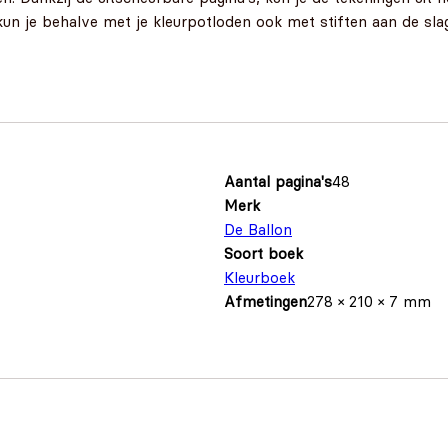
un je behalve met je kleurpotloden ook met stiften aan de slag
Aantal pagina's
48
Merk
De Ballon
Soort boek
Kleurboek
Afmetingen
278 × 210 × 7 mm
s