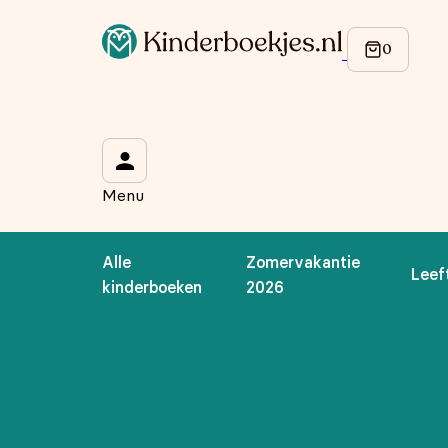
Op de hoogte blijven van onze acties?
Meld je aan voor onze nieuwsbrief en ontvang
10% korti
Wat is je voornaam?
*
Menu
Wat is je e-mailadres?
*
Alle
Zomervakantie
Leef
Aanmelden
kinderboeken
2026
We gebruiken je gegevens om contact op te nemen, in