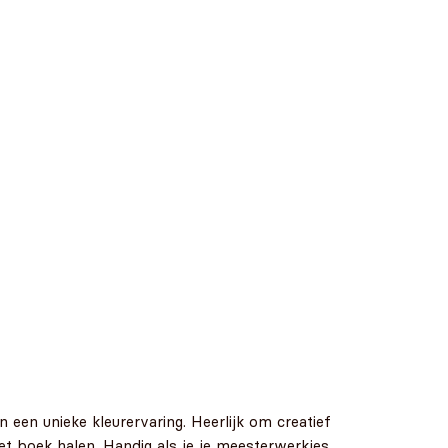
n een unieke kleurervaring. Heerlijk om creatief
het boek halen. Handig als je je meesterwerkjes