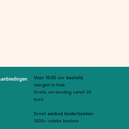
Voor 15:00 uur besteld,
Aanbiedingen
morgen in huis
Gratis verzending vanaf 20
euro
Groot aanbod kinderboeken
1000+ unieke boeken