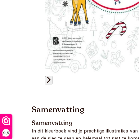
Samenvatting
Samenvatting
In dit kleurboek vind je prachtige illustraties va
9,5
aan de slag te gaan en helemaal tot rust te kome