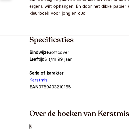
ergens wilt ophangen. En door het dikke papier k
kleurboek voor jong en oud!
Specificaties
Bindwijze
Softcover
Leeftijd
3 t/m 99 jaar
Serie of karakter
Kerstmis
EAN
9789403210155
Over de boeken van Kerstmi