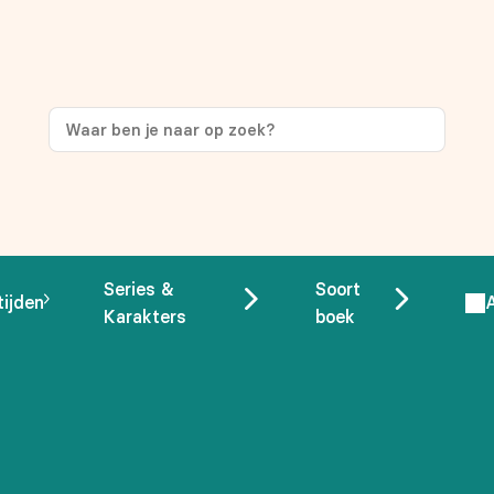
ng
op je eerste aankoop!
Series &
Soort
tijden
Karakters
boek
 overeenstemming met ons
privacybeleid.