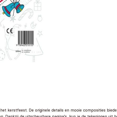
n het kerstfeest. De originele details en mooie composities biede
n. Dankzij de uitscheurbare pagina’s, kun je de tekeningen uit 