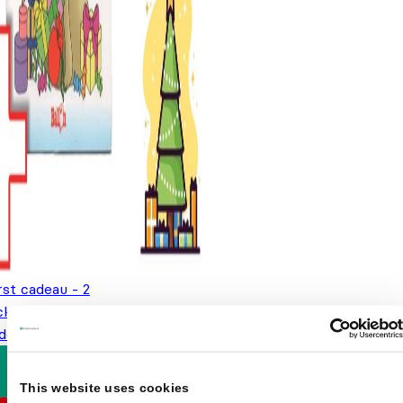
rst cadeau - 2
icker/kleurboeken voor
deren vanaf 2 jaar
€
5,99
This website uses cookies