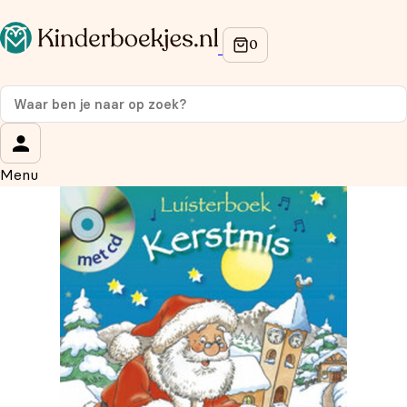
Op de hoogte blijven van onze acties?
Meld je aan voor onze nieuwsbrief en ontvang
10%
korting
op je eerste aankoop!
Wat is je voornaam?
*
Menu
Wat is je e-mailadres?
*
Aanmelden
We gebruiken je gegevens om contact op te nemen, in
overeenstemming met ons
privacybeleid.