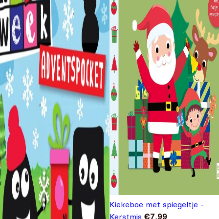
Kiekeboe met spiegeltje -
Kerstmis
€
7,99