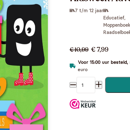
7 t/m 12 jaar
Educatief,
Moppenboek
Raadselboe
€ 7,99
€ 10,99
Voor 15:00 uur besteld,
euro
Kidsweek Adventspocket aa