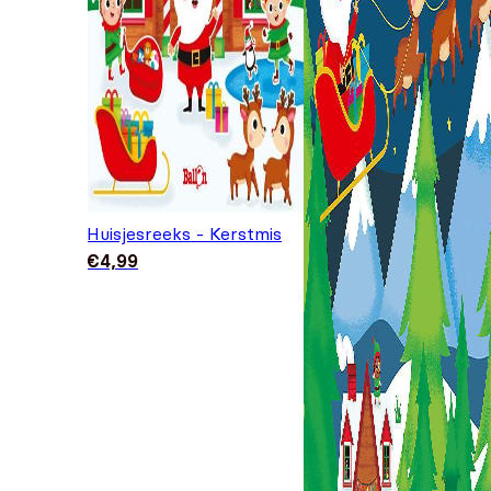
Huisjesreeks - Kerstmis
€
4,99