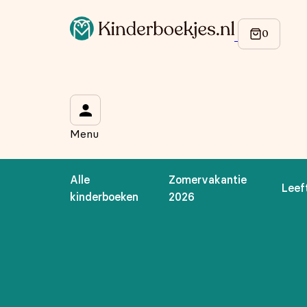
Op de hoogte blijven van onze acties?
Meld je aan voor onze nieuwsbrief en ontvang
10% korti
Wat is je voornaam?
*
Menu
Wat is je e-mailadres?
*
Alle
Zomervakantie
Leef
Aanmelden
kinderboeken
2026
We gebruiken je gegevens om contact op te nemen, in