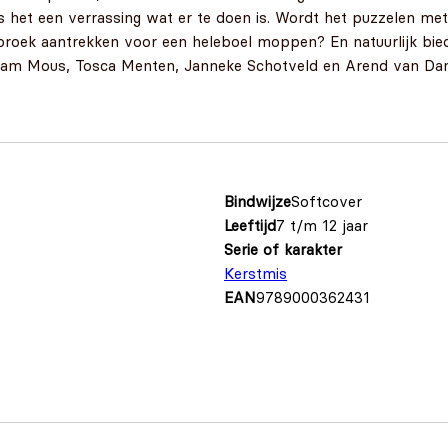
s het een verrassing wat er te doen is. Wordt het puzzelen m
broek aantrekken voor een heleboel moppen? En natuurlijk bied
irjam Mous, Tosca Menten, Janneke Schotveld en Arend van Da
Bindwijze
Softcover
Leeftijd
7 t/m 12 jaar
Serie of karakter
Kerstmis
EAN
9789000362431
s