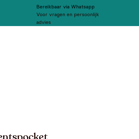
Bereikbaar via Whatsapp
Voor vragen en persoonlijk
advies
entspocket