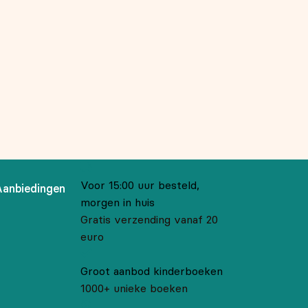
Voor 15:00 uur besteld,
Aanbiedingen
morgen in huis
Gratis verzending vanaf 20
euro
Groot aanbod kinderboeken
1000+ unieke boeken