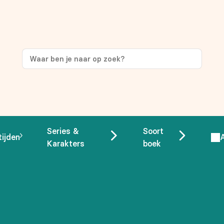
ng
op je eerste aankoop!
Series &
Soort
tijden
Karakters
boek
 overeenstemming met ons
privacybeleid.