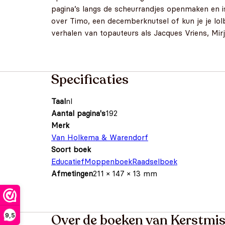
pagina’s langs de scheurrandjes openmaken en i
over Timo, een decemberknutsel of kun je je lol
verhalen van topauteurs als Jacques Vriens, M
Specificaties
Taal
nl
Aantal pagina's
192
Merk
Van Holkema & Warendorf
Soort boek
Educatief
Moppenboek
Raadselboek
Afmetingen
211 × 147 × 13 mm
9,5
Over de boeken van Kerstmi