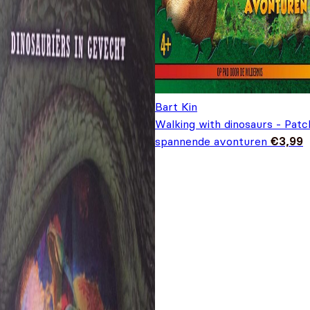
Bart Kin
Walking with dinosaurs - Patch
spannende avonturen
€
3,99