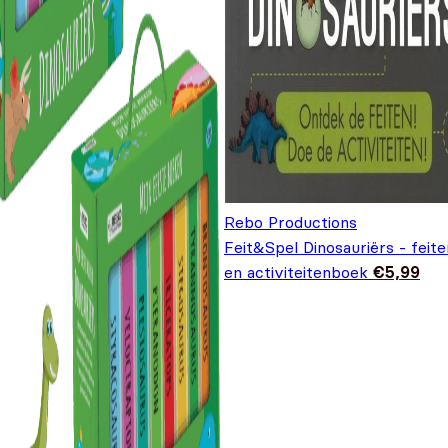
Rebo Productions
Feit&Spel Dinosauriërs - feite
en activiteitenboek
€
5,99