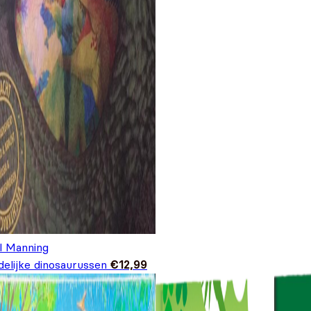
il Manning
delijke dinosaurussen
€
12,99