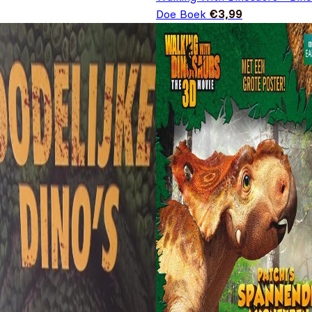
Doe Boek
€
3,99