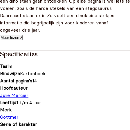
een dino staan gaan ontdekken. Op elke pagina is wel iets te
voelen, zoals de harde stekels van een stegosaurus.
Daarnaast staan er in Zo voelt een dinokleine stukjes
informatie die begrijpelijk zijn voor kinderen vanaf
ongeveer drie jaar.
Meer lezen
Specificaties
Taal
nl
Bindwijze
Kartonboek
Aantal pagina's
14
Hoofdauteur
Julie Mercier
Leeftijd
1 t/m 4 jaar
Merk
Gottmer
Serie of karakter