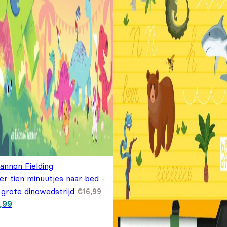
annon Fielding
r tien minuutjes naar bed -
 grote dinowedstrijd
€
16,99
spronkelijke prijs was: €16,99.
Huidige prijs is: €7,99.
,99