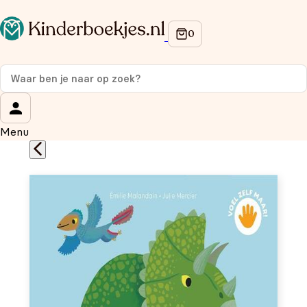
Op de hoogte blijven van onze acties?
Meld je aan voor onze nieuwsbrief en ontvang
10%
korting
op je eerste aankoop!
Wat is je voornaam?
*
Menu
Wat is je e-mailadres?
*
Aanmelden
We gebruiken je gegevens om contact op te nemen, in
overeenstemming met ons
privacybeleid.