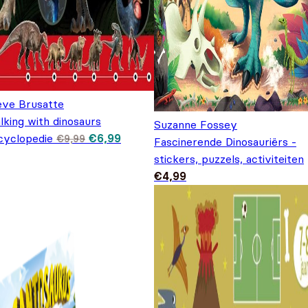
eve Brusatte
lking with dinosaurs
Suzanne Fossey
Oorspronkelijke prijs was: €9,99.
Huidige prijs is: €6,99.
cyclopedie
€
6,99
€
9,99
Fascinerende Dinosauriërs -
stickers, puzzels, activiteiten
€
4,99