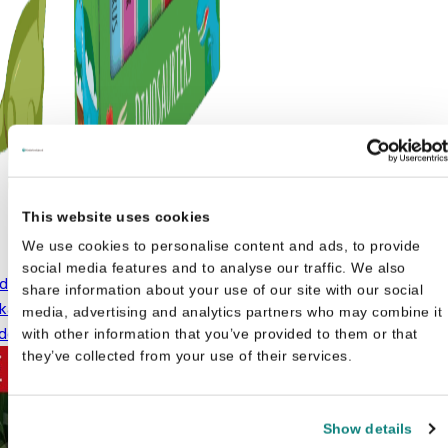
This website uses cookies
We use cookies to personalise content and ads, to provide
social media features and to analyse our traffic. We also
tdeelboekjes Dinosaurussen -
share information about your use of our site with our social
 kartonnen dinoboekjes om uit
media, advertising and analytics partners who may combine it
Oorspronkelijke prijs was: €29,99.
Huidige prijs is: €22,99.
delen
€
22,99
€
29,99
with other information that you’ve provided to them or that
they’ve collected from your use of their services.
Show details