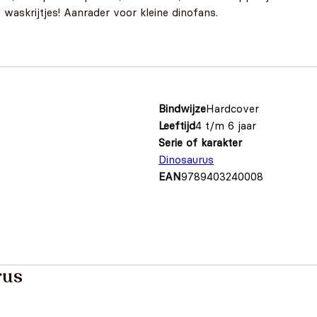
 waskrijtjes! Aanrader voor kleine dinofans.
Bindwijze
Hardcover
Leeftijd
4 t/m 6 jaar
Serie of karakter
Dinosaurus
EAN
9789403240008
rus