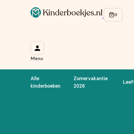
Op de hoogte blijven van onze acties?
Meld je aan voor onze nieuwsbrief en ontvang
10% korti
Wat is je voornaam?
*
Menu
Wat is je e-mailadres?
*
Alle
Zomervakantie
Leef
Aanmelden
kinderboeken
2026
We gebruiken je gegevens om contact op te nemen, in