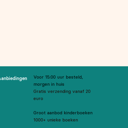
Voor 15:00 uur besteld,
Aanbiedingen
morgen in huis
Gratis verzending vanaf 20
euro
Groot aanbod kinderboeken
1000+ unieke boeken