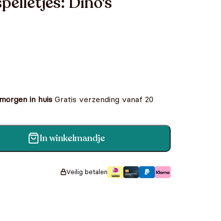
pelletjes: Dino's
 morgen in huis
Gratis verzending vanaf 20
In winkelmandje
o's aantal
Veilig betalen