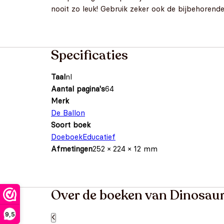
nooit zo leuk! Gebruik zeker ook de bijbehorende
Specificaties
Taal
nl
Aantal pagina's
64
Merk
De Ballon
Soort boek
Doeboek
Educatief
Afmetingen
252 × 224 × 12 mm
Over de boeken van Dinosau
9,5