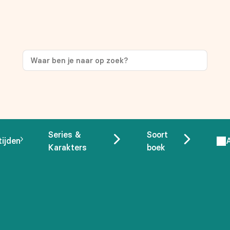
ng
op je eerste aankoop!
Series &
Soort
tijden
Karakters
boek
 overeenstemming met ons
privacybeleid.