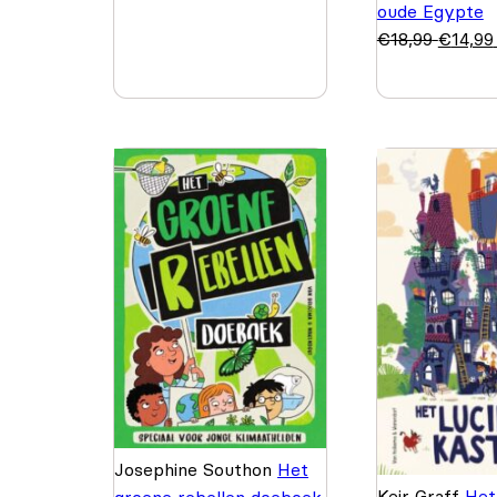
oude Egypte
€
18,99
€
14,99
Josephine Southon
Het
Keir Graff
Het