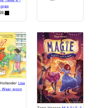
jke Twee 4 -
 grap
99
 Hollander
Lisa
- Waar woon
Tanja Voosen
M.A.G.I.E. 2