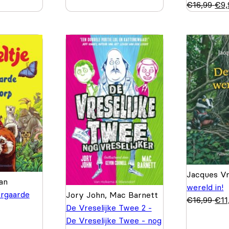
€
16,99
€
9,
Jacques V
an
wereld in!
iergaarde
Jory John, Mac Barnett
€
16,99
€
11
De Vreselijke Twee 2 -
De Vreselijke Twee - nog