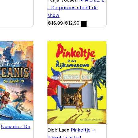
- De prinses steelt de
show
€
16,99
€
12,99
e
Oceanis - De
Dick Laan
Pinkeltje -
Pinkeltje in het