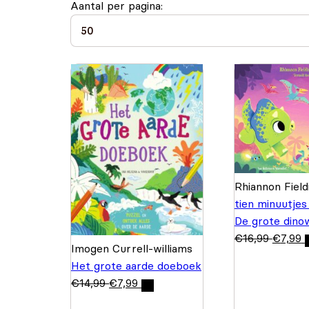
Aantal per pagina:
Rhiannon Fiel
tien minuutjes
De grote dinow
€
16,99
€
7,99
Imogen Currell-williams
Het grote aarde doeboek
€
14,99
€
7,99