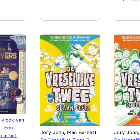
 vloek van
 - Een
Jory John, Mac Barnett
Jory John,
 in het