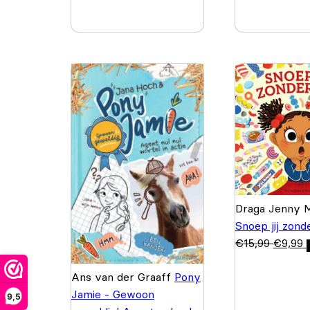
Draga Jenny M
Snoep jij zond
€
15,99
€
9,99
Ans van der Graaff
Pony
Jamie - Gewoon
9,5