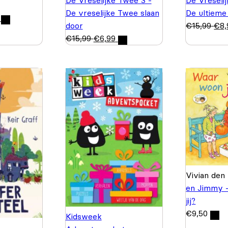
De Vreselijke Twee 3 -
De Vreseli
De vreselijke Twee slaan
De ultieme
door
€
15,99
€
8,
€
15,99
€
6,99
Vivian den
en Jimmy 
jij?
€
9,50
Kidsweek