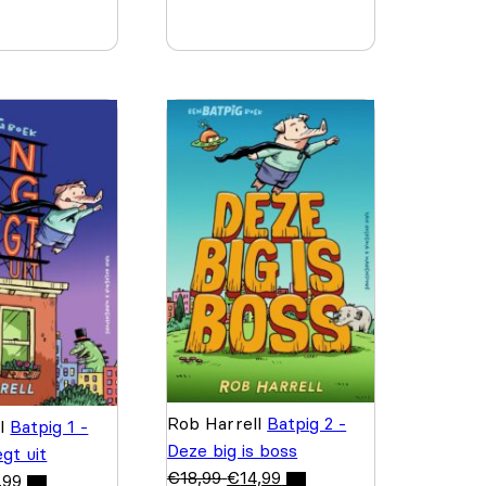
Rob Harrell
Batpig 2 -
ll
Batpig 1 -
Deze big is boss
egt uit
€
18,99
€
14,99
,99