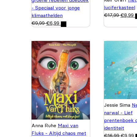
groene rebellen doeboek
luciferkasteel
- Speciaal voor jonge
€
17,99
€
8,99
klimaathelden
€
9,99
€
6,99
Jessie Sima
N
narwal - Lief
prentenboek 
Anna Ruhe
Maxi van
identiteit
Fluks - Altijd chaos met
€
16,99
€
9,99