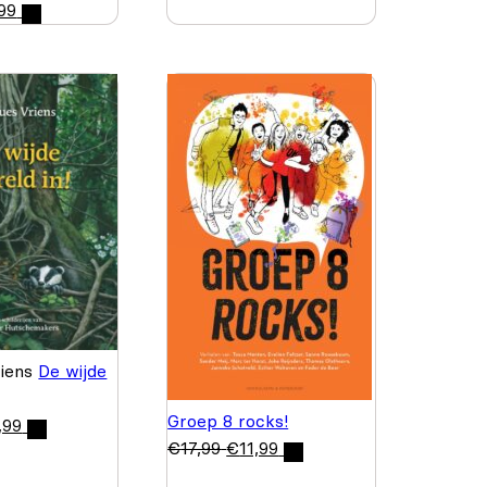
99
riens
De wijde
Groep 8 rocks!
,99
€
17,99
€
11,99