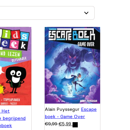
Alain Puyssegur
Escape
- Het
boek - Game Over
e begrijpend
€
9,99
€
5,99
enboek