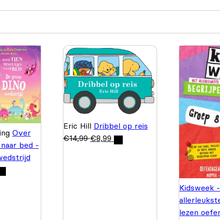
Eric Hill
Dribbel op reis
ding
Over
€
14,99
€
8,99
 naar bed -
edstrijd
Kidsweek 
allerleukst
lezen oef