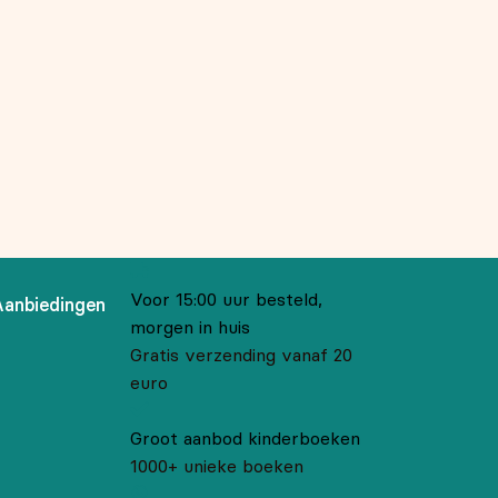
Voor 15:00 uur besteld,
Aanbiedingen
morgen in huis
Gratis verzending vanaf 20
euro
Groot aanbod kinderboeken
1000+ unieke boeken