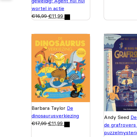
geweldig! Agent nul nul
wortel in actie
€
16,99
€
11,99
Barbara Taylor
De
dinosaurusverkiezing
Andy Seed
De
€
17,99
€
11,99
de grafrovers
puzzelmysterie