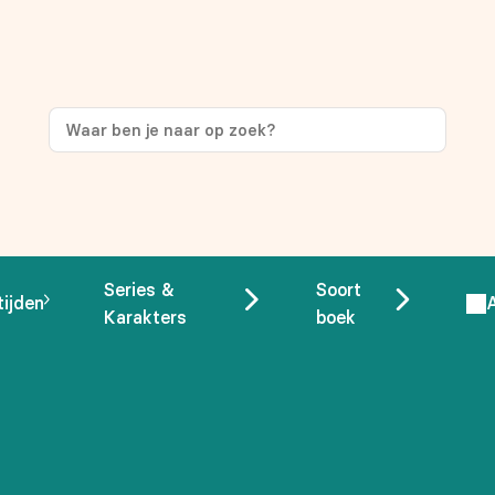
Series &
Soort
tijden
Karakters
boek