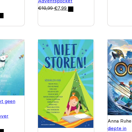
Adventspocket
€
10,99
€
7,99
et geen
over
Anna Ruh
diepte in