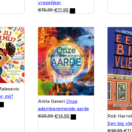
vreselijker
€
15,99
€
11,99
alesevic
er mij?
Anita Ganeri
Onze
adembenemende aarde
Rob Harre
€
20,99
€
14,99
Een big vli
€
18,99
€
11