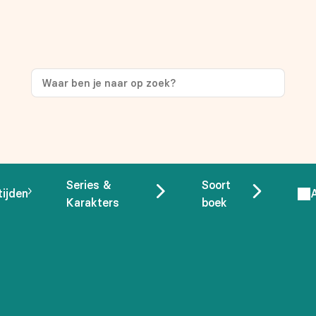
ng
op je eerste aankoop!
Series &
Soort
tijden
Karakters
boek
 overeenstemming met ons
privacybeleid.