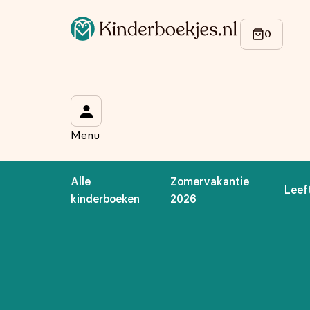
Op de hoogte blijven van onze acties?
Meld je aan voor onze nieuwsbrief en ontvang
10% korti
Wat is je voornaam?
*
Menu
Wat is je e-mailadres?
*
Alle
Zomervakantie
Leef
Aanmelden
kinderboeken
2026
We gebruiken je gegevens om contact op te nemen, in