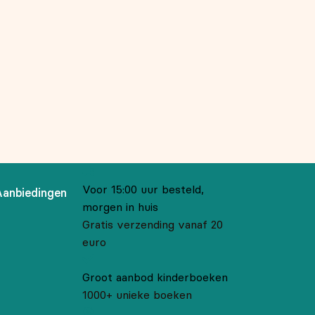
Voor 15:00 uur besteld,
Aanbiedingen
morgen in huis
Gratis verzending vanaf 20
euro
Groot aanbod kinderboeken
1000+ unieke boeken