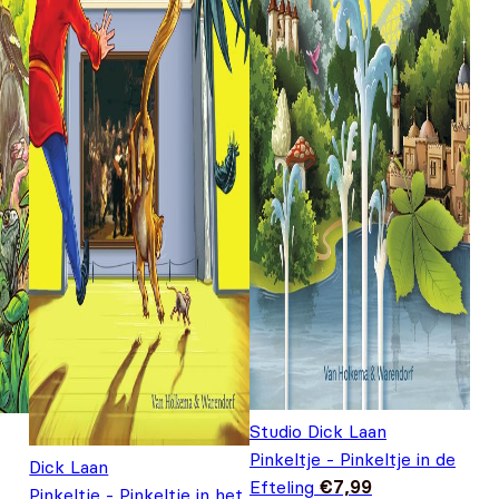
Studio Dick Laan
Pinkeltje - Pinkeltje in de
Dick Laan
Efteling
€
7,99
Pinkeltje - Pinkeltje in het