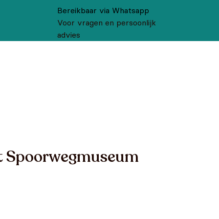
Bereikbaar via Whatsapp
Voor vragen en persoonlijk
advies
het Spoorwegmuseum