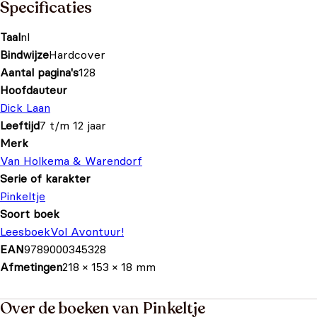
Specificaties
Taal
nl
Bindwijze
Hardcover
Aantal pagina's
128
Hoofdauteur
Dick Laan
Leeftijd
7 t/m 12 jaar
Merk
Van Holkema & Warendorf
Serie of karakter
Pinkeltje
Soort boek
Leesboek
Vol Avontuur!
EAN
9789000345328
Afmetingen
218 × 153 × 18 mm
Over de boeken van Pinkeltje