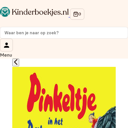
Op de hoogte blijven van onze acties?
Meld je aan voor onze nieuwsbrief en ontvang
10%
korting
op je eerste aankoop!
Wat is je voornaam?
*
Menu
Wat is je e-mailadres?
*
Aanmelden
We gebruiken je gegevens om contact op te nemen, in
overeenstemming met ons
privacybeleid.