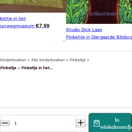
keltje in het
oorwegmuseum
€
7,99
Studio Dick Laan
Pinkeltje in Diergaarde Blijdor
€
7,99
Kinderboeken
>
Alle kinderboeken
>
Pinkeltje
>
Pinkeltje – Pinkeltje in het
Rijksmuseum
Heb je een vraag?
In
Vind binnen no-time antwoord op je vraag op onze
winkelmandj
klantenservice pagina.