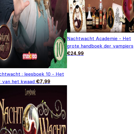
Nachtwacht Academie - Het
grote handboek der vampiers
€
24,99
chtwacht : leesboek 10 - Het
r van het kwaad
€
7,99