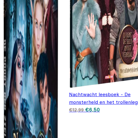
Nachtwacht leesboek - De
monsterheld en het trollenleg
Oorspronkelijke prijs
Huidige prijs is:
€
6,50
€
12,99
was: €12,99.
€6,50.