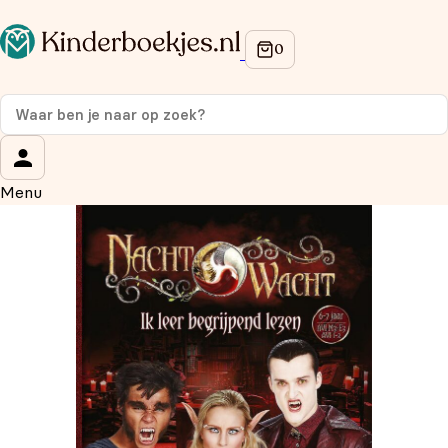
Op de hoogte blijven van onze acties?
Meld je aan voor onze nieuwsbrief en ontvang
10%
korting
op je eerste aankoop!
Wat is je voornaam?
*
Menu
Wat is je e-mailadres?
*
Aanmelden
We gebruiken je gegevens om contact op te nemen, in
overeenstemming met ons
privacybeleid.