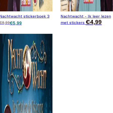
Nachtwacht stickerboek 3
Nachtwacht - Ik leer lezen
€
4,99
Oorspronkelijke prijs was: €8,99.
Huidige prijs is: €5,99.
met stickers
€
8,99
€
5,99