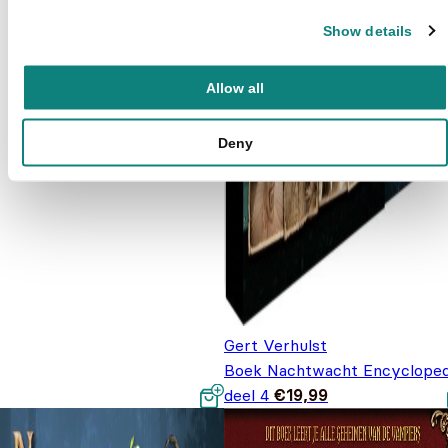
Show details
Allow all
Deny
Gert Verhulst
Boek Nachtwacht Encycloped
deel 4
€
19,99