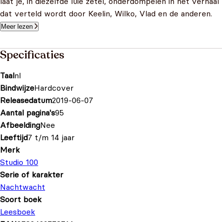
laat je, in diezelfde luie zetel, onderdompelen in het verhaal
dat verteld wordt door Keelin, Wilko, Vlad en de anderen.
Meer lezen
Specificaties
Taal
nl
Bindwijze
Hardcover
Releasedatum
2019-06-07
Aantal pagina's
95
Afbeelding
Nee
Leeftijd
7 t/m 14 jaar
Merk
Studio 100
Serie of karakter
Nachtwacht
Soort boek
Leesboek