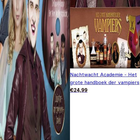
Nachtwacht Academie - Het
grote handboek der vampiers
€
24,99