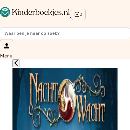
Op de hoogte blijven van onze acties?
Meld je aan voor onze nieuwsbrief en ontvang
10%
korting
op je eerste aankoop!
Wat is je voornaam?
*
Menu
Wat is je e-mailadres?
*
Aanmelden
We gebruiken je gegevens om contact op te nemen, in
overeenstemming met ons
privacybeleid.