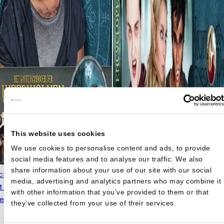
This website uses cookies
We use cookies to personalise content and ads, to provide
social media features and to analyse our traffic. We also
share information about your use of our site with our social
chtwacht Academie boek -
media, advertising and analytics partners who may combine it
t grote handboek der
with other information that you’ve provided to them or that
Oorspronkelijke
Huidige
erwolven
€
9,99
€
24,99
they’ve collected from your use of their services.
prijs was:
prijs is:
€24,99.
€9,99.