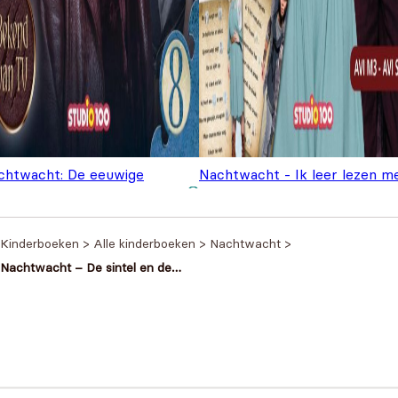
chtwacht: De eeuwige
Nachtwacht - Ik leer lezen m
sternis
€
6,99
stickers
€
4,99
Kinderboeken
>
Alle kinderboeken
>
Nachtwacht
>
Nachtwacht – De sintel en de
ijskoning