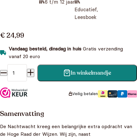
6 t/m 12 jaar
Educatief,
Leesboek
€ 24,99
Vandaag besteld, dinsdag in huis
Gratis verzending
vanaf 20 euro
In winkelmandje
Nachtwacht Academie - Het grote handboek der vampiers
aantal
Veilig betalen
Samenvatting
De Nachtwacht kreeg een belangrijke extra opdracht van
de Hoge Raad der Wijzen. Wij zijn, naast