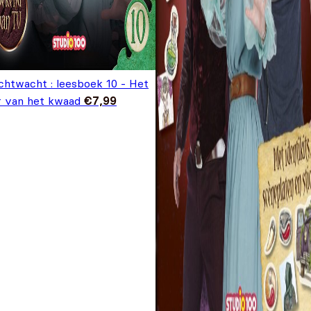
chtwacht : leesboek 10 - Het
r van het kwaad
€
7,99