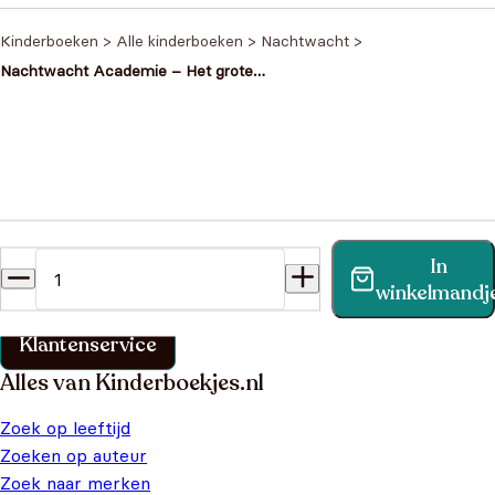
Kinderboeken
>
Alle kinderboeken
>
Nachtwacht
>
Nachtwacht Academie – Het grote
handboek der vampiers
Heb je een vraag?
In
Vind binnen no-time antwoord op je vraag op onze
winkelmandj
klantenservice pagina.
Klantenservice
Alles van Kinderboekjes.nl
Zoek op leeftijd
Zoeken op auteur
Zoek naar merken