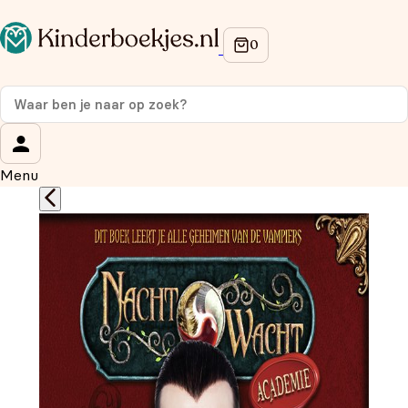
Op de hoogte blijven van onze acties?
Meld je aan voor onze nieuwsbrief en ontvang
10%
korting
op je eerste aankoop!
Wat is je voornaam?
*
Menu
Wat is je e-mailadres?
*
Aanmelden
We gebruiken je gegevens om contact op te nemen, in
overeenstemming met ons
privacybeleid.